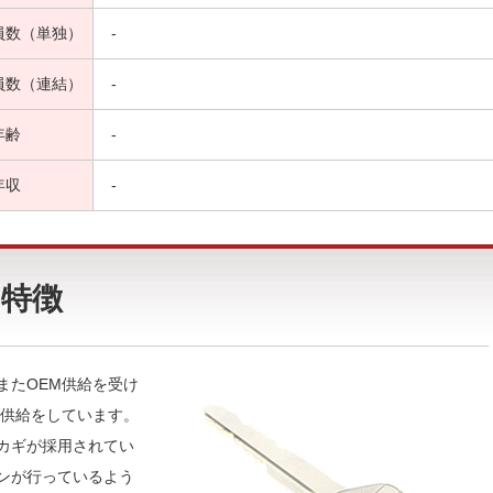
員数（単独）
-
員数（連結）
-
年齢
-
年収
-
特徴
またOEM供給を受け
M供給をしています。
カギが採用されてい
ンが行っているよう