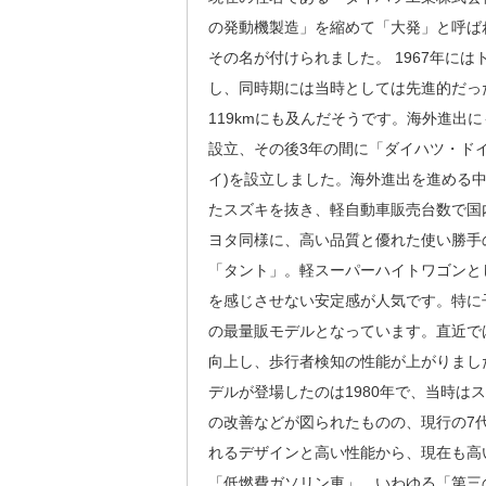
の発動機製造」を縮めて「大発」と呼ば
その名が付けられました。 1967年には
し、同時期には当時としては先進的だっ
119kmにも及んだそうです。海外進出に
設立、その後3年の間に「ダイハツ・ドイ
イ)を設立しました。海外進出を進める中
たスズキを抜き、軽自動車販売台数で国
ヨタ同様に、高い品質と優れた使い勝手
「タント」。軽スーパーハイトワゴンとし
を感じさせない安定感が人気です。特に
の最量販モデルとなっています。直近では
向上し、歩行者検知の性能が上がりまし
デルが登場したのは1980年で、当時は
の改善などが図られたものの、現行の7代
れるデザインと高い性能から、現在も高
「低燃費ガソリン車」、いわゆる「第三