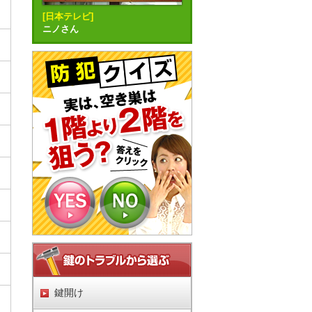
[日本テレビ]
ニノさん
鍵開け