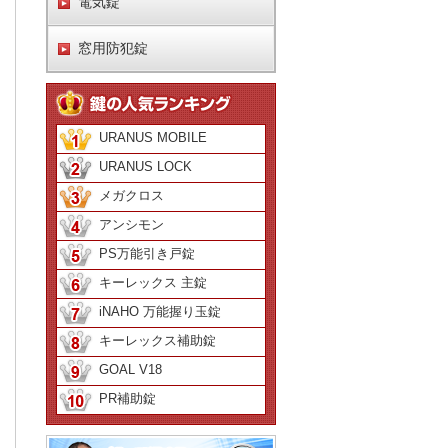
電気錠
窓用防犯錠
URANUS MOBILE
URANUS LOCK
メガクロス
アンシモン
PS万能引き戸錠
キーレックス 主錠
iNAHO 万能握り玉錠
キーレックス補助錠
GOAL V18
PR補助錠