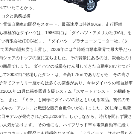
れていたことから、
トヨタと業務提携
た電気自動車の開発をスタート。最高速度は時速90km、走行距離
も積極的なダイハツは、1986年には「ダイハツ・アメリカ社(DAI)」を
ツ有限会社(DDG社)」、「ダイハツ・プラナコーンモーター社」(タ
で国内の認知度も上昇し、2006年には当時軽自動車業界で最大手だっ
内シェアのトップの座に立ちました。その背景にあるのは、親会社のト
の商品でしょう。 ダイハツの成長をけん引してきた自動車のひとつが
て2003年に登場したタントは、全高1.75ｍでありながら、その高さ
子育てファミリー層からは多くの需要があり、今やダイハツの軽自動車
2016年11月に衝突回避支援システム「スマートアシスト」の機能を
た。 また、「ミラ」も同様にダイハツの顔ともいえる製品。初代のモ
スズキの「アルト」と熾烈な販売台数争いがありました。2011年に燃費
目モデルが発売されたのは2006年。しかしながら、時代を問わず愛さ
い人気があります。 その他にも、ハイブリッド車や電気自動車に続く
のエコカー」の開発にも積極的なスズキ。「ミライース」はその最たる