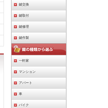
鍵交換
鍵取付
鍵修理
鍵作製
一軒家
マンション
アパート
車
バイク