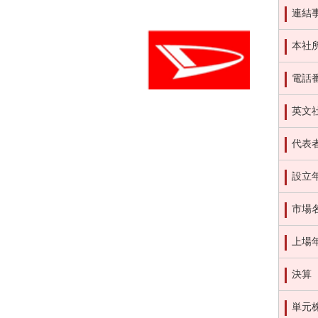
連結
本社
電話
英文
代表
設立
市場
上場
決算
単元