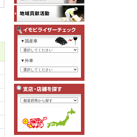
▼国産車
▼外車