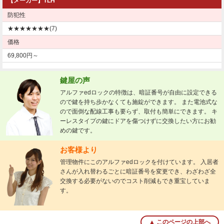
【メーカー】TLH
シリンダー錠
玉座錠・引違戸錠
防犯性
補助錠（ワンドアツーロック）
キーレス錠
★★★★★★★(7)
価格
電気錠
窓用防犯錠
69,800円～
お車、バイクのメーカー・車種
料金表
鍵屋の声
簡易料金表
アルファedロックの特徴は、暗証番号が自由に設定できる
かんたん料金チェック
ので鍵を持ち歩かなくても施錠ができます。 また電池式な
全国統一料金表
ので面倒な配線工事も要らず、取付も簡単にできます。 キ
ーレスタイプの鍵にドアを傷つけずに交換したい方にお勧
サービスについて
めの鍵です。
作業の流れ
鍵の製品 人気ランキング
お客様より
作業者の紹介
技術力の秘密
管理物件にこのアルファedロックを付けています。 入居者
さんが入れ替わるごとに暗証番号を変更でき、わざわざ全
特殊開錠技術
設備紹介
交換する必要がないのでコスト削減もでき重宝していま
作業車紹介
イモビライザーの鍵紛失・製作
す。
工事実績
鍵について 鍵の紹介
中山さん 防犯コラム
よくあるご質問
▲ このページの上部へ