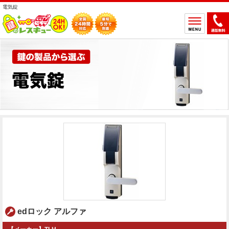
電気錠
ホーム
鍵のトラブルから選ぶ
鍵開け
鍵交換
鍵取付
鍵修理
鍵作製
鍵の設置場所から選ぶ
一軒家
マンション
アパート
車
バイク
金庫
デスク・ロッカー
その他の特殊錠
edロック アルファ
鍵のメーカー・製品から選ぶ