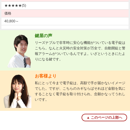
★★★★★(5)
価格
40,800～
鍵屋の声
リーズナブルで非常時に安心な機能がついている電子錠は
こちら。なんと火災時の安全対策が万全で、自動開錠と警
報アラームがついているんですよ。いざというときにたよ
りになる鍵です。
お客様より
私にとって今まで電子錠は、高額で手が届かないイメージ
でした。ですが、こちらのカギならばそれほど金額を気に
することなく電子錠を取り付けられ、念願かなってうれし
いです。
▲ このページの上部へ