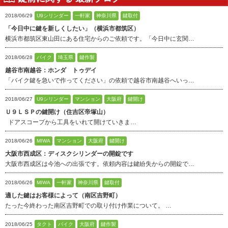
2018/06/29
U9シリンダー
一軒家
神奈川県
鍵取付
「今日中に鍵を新しくしたい」（横浜市都筑区）
横浜市都筑区東山田にある住宅からのご依頼です。「今日中に玄関…
2018/06/28
バイク
埼玉県
鍵作製
越谷市南越谷：ホンダ トゥデイ
「バイク鍵を急いで作ってください」の依頼で越谷市南越谷へいっ…
2018/06/27
U9シリンダー
マンション
大阪府
鍵開け
Ｕ９ＬＳＰの鍵開け（住吉区帝塚山）
ドアスコープから工具をいれて開けていきま…
2018/06/26
MIWA
マンション
大阪府
鍵開け
大阪市西成区：ディスクシリンダーの開錠です
大阪市西成区は今池への出張です。依頼内容は鍵紛失からの開錠で…
2018/06/26
MIWA
一軒家
神奈川県
鍵取付
適した鍵はお客様によって（南区吉野町）
たった今終わった南区吉野町での取り付け作業について。 …
2018/06/25
タクト
バイク
大阪府
鍵作製