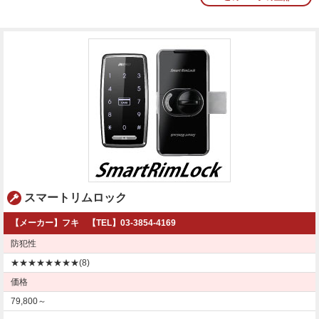
オフィシャルブログ
お得なコース割引
会社案内
TV出演実績
法人向け提携サービス
セキュリティアドバイザーの紹介
地域貢献活動
公式キャラクター紹介
お知らせ
お問合せフォーム
鍵のレスキューにご意見
登録商標
プライバシーポリシー
特定商取引法上の表記
サイトマップ
鍵のレスキュー 合鍵ショップ
スマートリムロック
【メーカー】フキ 【TEL】03-3854-4169
防犯性
★★★★★★★★(8)
価格
79,800～