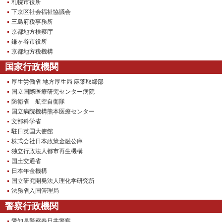
札幌市役所
下京区社会福祉協議会
三島府税事務所
京都地方検察庁
鎌ヶ谷市役所
京都地方税機構
国家行政機関
厚生労働省 地方厚生局 麻薬取締部
国立国際医療研究センター病院
防衛省 航空自衛隊
国立病院機構熊本医療センター
文部科学省
駐日英国大使館
株式会社日本政策金融公庫
独立行政法人都市再生機構
国土交通省
日本年金機構
国立研究開発法人理化学研究所
法務省入国管理局
警察行政機関
愛知県警察春日井警察