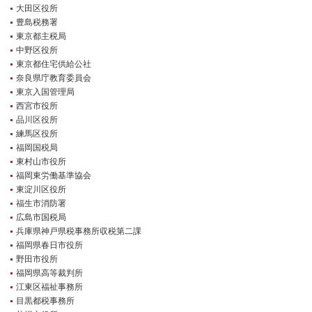
大田区役所
オフィシャルブログ
お得なコース割引
豊島税務署
東京都主税局
会社案内
中野区役所
TV出演実績
法人向け提携サービス
東京都住宅供給公社
奈良県庁教育委員会
セキュリティアドバイザーの紹介
地域貢献活動
東京入国管理局
公式キャラクター紹介
お知らせ
西宮市役所
品川区役所
お問合せフォーム
鍵のレスキューにご意見
練馬区役所
登録商標
プライバシーポリシー
福岡国税局
東村山市役所
特定商取引法上の表記
サイトマップ
福岡東労働基準協会
東淀川区役所
鍵のレスキュー 合鍵ショップ
福生市消防署
広島市国税局
兵庫県神戸県税事務所収税第二課
福岡県春日市役所
野田市役所
福岡県高等裁判所
江東区福祉事務所
目黒都税事務所