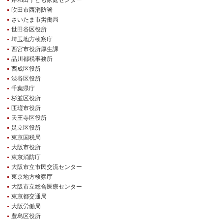
岸和田子ども家庭センター
吹田市西消防署
シリンダー錠
玉座錠・引違戸錠
さいたま市労働局
補助錠（ワンドアツーロック）
キーレス錠
世田谷区役所
埼玉地方検察庁
電気錠
窓用防犯錠
西宮市役所厚生課
お車、バイクのメーカー・車種
品川都税事務所
西成区役所
料金表
渋谷区役所
千葉県庁
簡易料金表
かんたん料金チェック
杉並区役所
全国統一料金表
匝瑳市役所
天王寺区役所
サービスについて
足立区役所
東京国税局
作業の流れ
鍵の製品 人気ランキング
大阪市役所
作業者の紹介
技術力の秘密
東京消防庁
大阪市立市民交流センター
特殊開錠技術
設備紹介
東京地方検察庁
作業車紹介
イモビライザーの鍵紛失・製作
大阪市立総合医療センター
東京都交通局
工事実績
鍵について 鍵の紹介
大阪労働局
中山さん 防犯コラム
よくあるご質問
豊島区役所