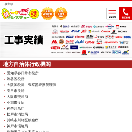
工事実績
ホーム
鍵のトラブルから選ぶ
鍵開け
鍵交換
鍵取付
鍵修理
地方自治体行政機関
鍵作製
愛知県春日井市役所
渋谷区役所
鍵の設置場所から選ぶ
大阪国税局 査察部査察管理課
春日市役所
一軒家
マンション
大阪市交通局
アパート
車
小郡市役所
神奈川県庁
バイク
金庫
松戸市消防局
デスク・ロッカー
その他の特殊錠
川崎市川崎区検察庁
神戸市環境局
鍵のメーカー・製品から選ぶ