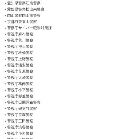
愛知県警察江南警察
愛媛県警察松山南警察
岡山警察岡山南警察
京都府警東山警察
警察庁サイバー犯罪対策課
警視庁麻布警察
警視庁荒川警察
警視庁池上警察
警視庁板橋警察
警視庁上野警察
警視庁浦安警察
警視庁荏原警察
警視庁大崎警察
警視庁葛飾警察
警視庁小平警察
警視庁杉並警察
警視庁田園調布警察
警視庁碑文谷警察
警視庁笹塚警察
警視庁三田警察
警視庁渋谷警察
警視庁小岩警察