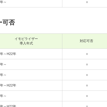
4年～
○
ー可否
イモビライザー
対応可否
導入年式
9年～H22年
○
9年～
○
0年～
○
9年～H22年
○
9年～
○
9年～H22年
○