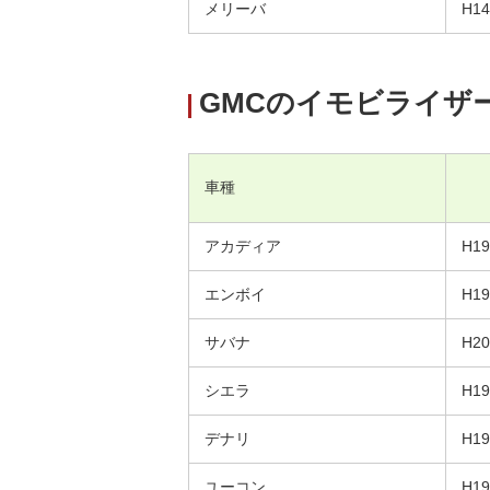
メリーバ
H1
GMCのイモビライザ
車種
アカディア
H1
エンボイ
H1
サバナ
H2
シエラ
H1
デナリ
H1
ユーコン
H1