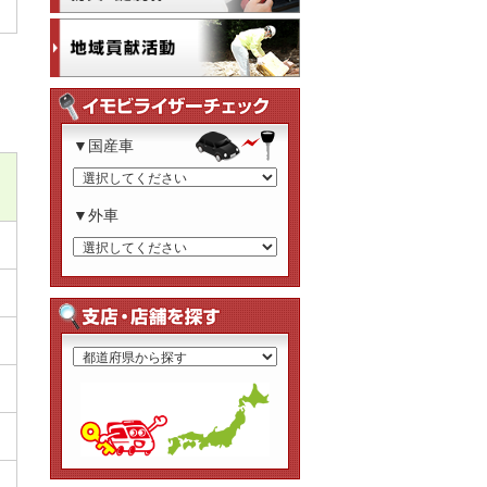
▼国産車
▼外車