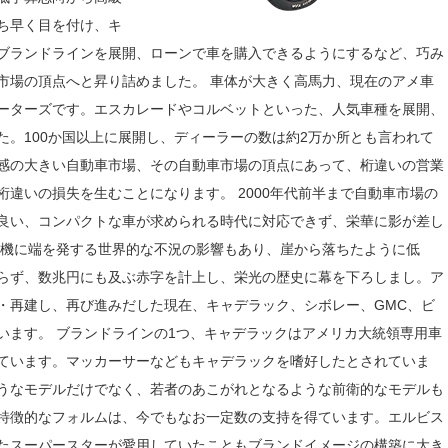
ち早く目を付け、キ
ブランドラインを展開、ローンで車を購入できるようにするなど、巧み
市場の頂点へと昇り詰めました。 車体が大きく高馬力、現在のアメ車
ーターズです。エスカレードやコルベットといった、人気車種を展開、
た。100か国以上に展開し、ディーラーの数は約2万か所とも言われて
感の大きい自動車市場、その自動車市場の頂点にあって、桁違いの営業
違いの損失を生むことになります。 2000年代前半まで自動車市場の
良い、コンパクトな車が求められる時代に対応できず、栄華に影が差し
融危機に端を発する世界的な不況の影響もあり、崖から落ちたように低
らず、数兆円にも及ぶ赤字を計上し、栄光の歴史に幕を下ろしまし。ア
・再建し、再び進みだした現在、キャデラック、シボレー、GMC、ビ
います。 ブランドラインの1つ、キャデラックはアメリカ大統領専用車
ています。マッカーサーなどもキャデラックを嗜好したとされていま
うなモデルだけでなく、若者のあこがれとなるような前衛的なモデルも
特徴的なフォルムは、今でもなお一定数の支持を得ています。エルビス
たスーパースターが愛用していたこともブランドイメージの構築に大き