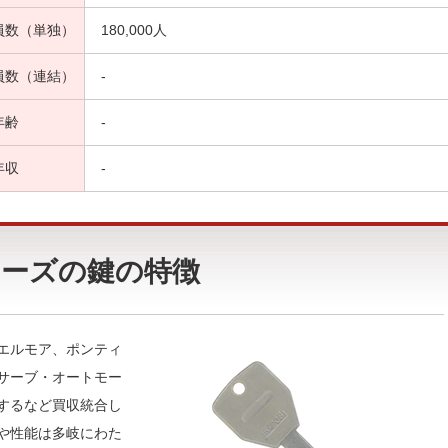
員数（単独）
180,000人
員数（連結）
-
年齢
-
年収
-
ーズの鍵の特徴
エルモア、ポンティ
サーブ・オートモー
するなど買収統合し
や性能は多岐にわた