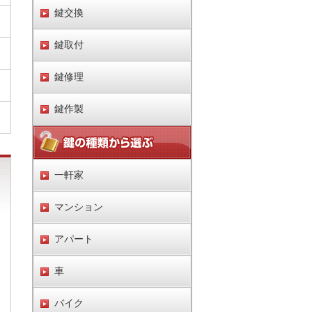
鍵交換
鍵取付
鍵修理
鍵作製
一軒家
マンション
アパート
車
バイク