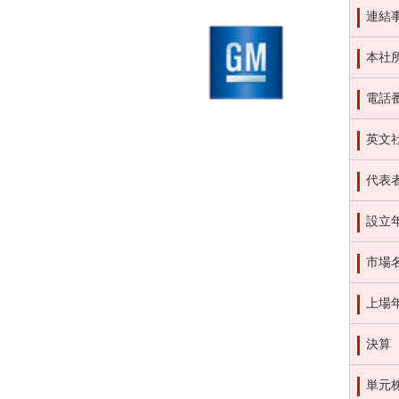
連結
本社
電話
英文
代表
設立
市場
上場
決算
単元