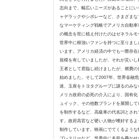
志向まで、幅広いニーズがあることにい
ャデラックやシボレーなど、さまざまな
なマーケティング戦略でアメリカ自動車
の概念を世に植え付けたのはゼネラルモ
世界中に根強いファンを持つに至りまし
います。アメリカ経済の中でも一際存在
規模を有していましたが、それが災いし桁
王者として君臨し続けましたが、燃費の
始めました。そして2007年、世界金
迷、玉座をトヨタグループに譲るのみな
メリカ政府の必死の介入により、国有化
ュイック、その他数ブランドを展開して
を制作するなど、高級車の代名詞とされ
す。政府高官など硬い人物が嗜好するよ
制作しています。映画にでてくるような
プレスリーなど、世界中に名前を轟かせ