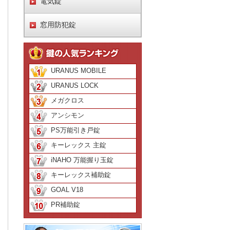
電気錠
窓用防犯錠
URANUS MOBILE
URANUS LOCK
メガクロス
アンシモン
PS万能引き戸錠
キーレックス 主錠
iNAHO 万能握り玉錠
キーレックス補助錠
GOAL V18
PR補助錠