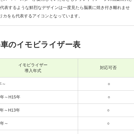
代を代表するような鮮烈なデザインは一度見たら脳裏に焼き付き離れませ
リカをも代表するアイコンとなっています。
の車のイモビライザー表
イモビライザー
対応可否
導入年式
年～
○
0年～H15年
○
1年～H13年
○
3年～
○