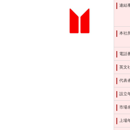
連結
本社
電話
英文
代表
設立
市場
上場