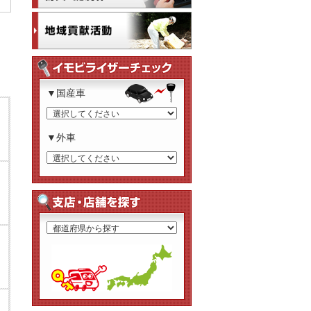
▼国産車
▼外車