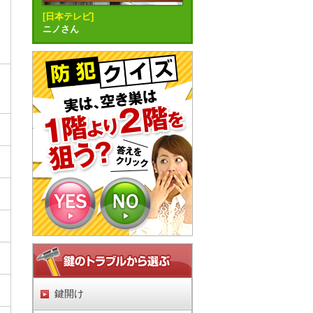
[日本テレビ]
ニノさん
鍵開け