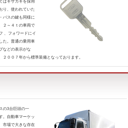
てはギザカギを採用
おり、使われていた
・バスの鍵も同様に
、２～４ｔの車両で
フ 、フォワードにイ
した。普通の乗用車
プなどの表示がな
、２００７年から標準装備となっております。
スの3台巨頭の一
す。自動車マーケッ
、市場で大きな存在