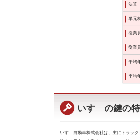
決算
単元
従業
従業
平均
平均
いすゞの鍵の特
いすゞ自動車株式会社は、主にトラック