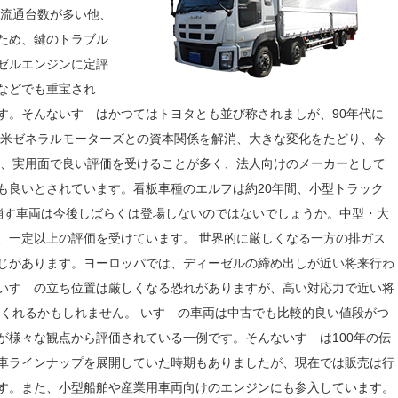
は流通台数が多い他、
ため、鍵のトラブル
ゼルエンジンに定評
などでも重宝され
す。そんないすゞはかつてはトヨタとも並び称されましが、90年代に
には米ゼネラルモーターズとの資本関係を解消、大きな変化をたどり、今
等、実用面で良い評価を受けることが多く、法人向けのメーカーとして
も良いとされています。看板車種のエルフは約20年間、小型トラック
崩す車両は今後しばらくは登場しないのではないでしょうか。中型・大
、一定以上の評価を受けています。 世界的に厳しくなる一方の排ガス
じがあります。ヨーロッパでは、ディーゼルの締め出しが近い将来行わ
いすゞの立ち位置は厳しくなる恐れがありますが、高い対応力で近い将
てくれるかもしれません。 いすゞの車両は中古でも比較的良い値段がつ
が様々な観点から評価されている一例です。そんないすゞは100年の伝
車ラインナップを展開していた時期もありましたが、現在では販売は行
す。また、小型船舶や産業用車両向けのエンジンにも参入しています。