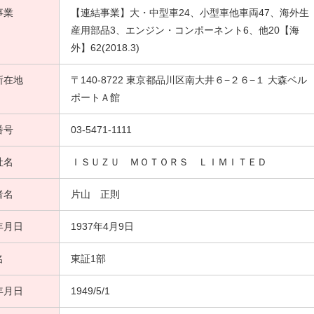
事業
【連結事業】大・中型車24、小型車他車両47、海外生
産用部品3、エンジン・コンポーネント6、他20【海
外】62(2018.3)
所在地
〒140-8722 東京都品川区南大井６−２６−１ 大森ベル
ポートＡ館
番号
03-5471-1111
社名
ＩＳＵＺＵ ＭＯＴＯＲＳ ＬＩＭＩＴＥＤ
者名
片山 正則
年月日
1937年4月9日
名
東証1部
年月日
1949/5/1