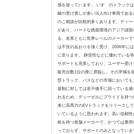
感を放っています。 いすゞのトラック
鍵の受け渡しが多い法人向け車両である
のご相談が比較的多くあります。ディー
があり、ハードな路面環境のアジア諸国
る、名実ともに世界レベルのメーカーで
は不況のあおりを強く受け、2006年
に至ります。 静音性などに優れている
サポートも充実しており、ユーザー受け
販売台数1位の座に君臨し、その牙城を
型トラック、バスなどの市場においても
規制に対しては若干後手に回っている感
れるため、ディーゼルにプライドを持つ
来に高馬力のEVトラックをリリースし
いているように思われます。高い信頼性
統を持つ老舗メーカーで、かつては乗用
っておらず、サポートのみとなっていま