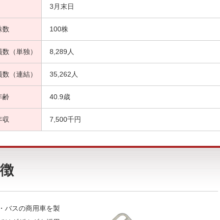
3月末日
株数
100株
員数（単独）
8,289人
員数（連結）
35,262人
年齢
40.9歳
年収
7,500千円
徴
・バスの商用車を製