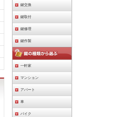
鍵交換
鍵取付
鍵修理
鍵作製
一軒家
マンション
アパート
車
バイク