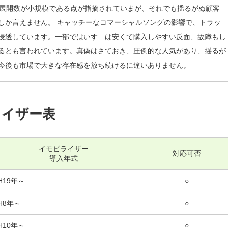
的展開数が小規模である点が指摘されていまが、それでも揺るがぬ顧客
しか言えません。 キャッチーなコマーシャルソングの影響で、トラッ
浸透しています。一部ではいすゞは安くて購入しやすい反面、故障もし
るとも言われています。真偽はさておき、圧倒的な人気があり、揺るが
今後も市場で大きな存在感を放ち続けるに違いありません。
ライザー表
イモビライザー
対応可否
導入年式
H19年～
○
H8年～
○
H10年～
○