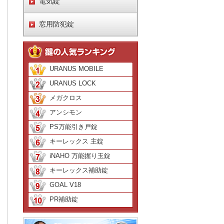
電気錠
窓用防犯錠
URANUS MOBILE
URANUS LOCK
メガクロス
アンシモン
PS万能引き戸錠
キーレックス 主錠
iNAHO 万能握り玉錠
キーレックス補助錠
GOAL V18
PR補助錠