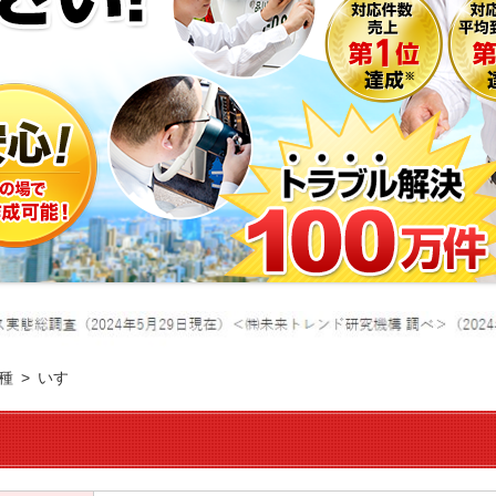
種
いすゞ