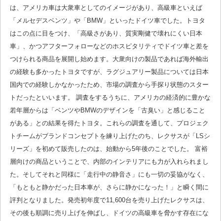
は、アメリカ車は大衆車としてのイメージがあり、高級車といえば
「メルセデスベンツ」や「BMW」といったドイツ車でした。トヨタ
はこの点に目をつけ、「高級さがあり、質実剛健で壊れにくい日本
車」、かつアフターフォローなどのホスピタリティでドイツ車と差を
つけられる商品を展開し始めます。大衆向けの製品であれば海外輸出
の経験も多かったトヨタですが、ラグジュアリー製品については日本
国内での経験しかなかったため、市場の調査から手探り状態のスター
トだったといいます。 調査をするうちに、アメリカの経済的に豊かな
若年層からは「ベンツやBMWのデザインを「古臭い」と感じること
がある」との結果を得たトヨタ。これらの調査を通して、プロジェク
トチームがブランドコンセプトを練り上げたのち、レクサスが「LSシ
リーズ」を初めて販売したのは、始動から5年後のことでした。 富裕
層向けの商品ということで、内部のインテリアにも力が入れられまし
た。そしてそれと同様に「走行中の静音さ」にも一切の妥協がなく、
「もともと静かだった日本車が、さらに静かになった！」と瞬く間に
評判となりました。発売初年度で11,600台を売り上げたレクサスは、
その後も順調に売り上げを伸ばし、ドイツの高級車を脅かす存在にな