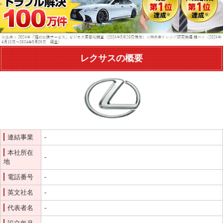
シリンダー錠
玉座錠・引違戸錠
補助錠（ワンドアツーロック）
キーレス錠
電気錠
窓用防犯錠
レクサスの概要
お車、バイクのメーカー・車種
料金表
簡易料金表
かんたん料金チェック
全国統一料金表
サービスについて
連結事業
-
作業の流れ
鍵の製品 人気ランキング
本社所在
作業者の紹介
技術力の秘密
-
地
特殊開錠技術
設備紹介
電話番号
-
作業車紹介
イモビライザーの鍵紛失・製作
英文社名
-
工事実績
鍵について 鍵の紹介
代表者名
-
中山さん 防犯コラム
よくあるご質問