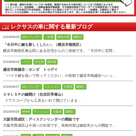
レクサスの車に関する最新ブログ
2018/06/29
U9シリンダー
一軒家
神奈川県
鍵取付
「今日中に鍵を新しくしたい」（横浜市都筑区）
横浜市都筑区東山田にある住宅からのご依頼です。「今日中に玄関…
2018/06/28
バイク
埼玉県
鍵作製
越谷市南越谷：ホンダ トゥデイ
「バイク鍵を急いで作ってください」の依頼で越谷市南越谷へいっ…
2018/06/27
U9シリンダー
マンション
大阪府
鍵開け
Ｕ９ＬＳＰの鍵開け（住吉区帝塚山）
ドアスコープから工具をいれて開けていきま…
2018/06/26
MIWA
マンション
大阪府
鍵開け
大阪市西成区：ディスクシリンダーの開錠です
大阪市西成区は今池への出張です。依頼内容は鍵紛失からの開錠で…