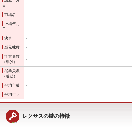
設立年月
-
日
オフィシャルブログ
お得なコース割引
市場名
-
会社案内
上場年月
TV出演実績
法人向け提携サービス
-
日
セキュリティアドバイザーの紹介
地域貢献活動
決算
-
公式キャラクター紹介
お知らせ
単元株数
-
お問合せフォーム
鍵のレスキューにご意見
従業員数
-
（単独）
登録商標
プライバシーポリシー
従業員数
特定商取引法上の表記
サイトマップ
-
（連結）
鍵のレスキュー 合鍵ショップ
平均年齢
-
平均年収
-
レクサスの鍵の特徴