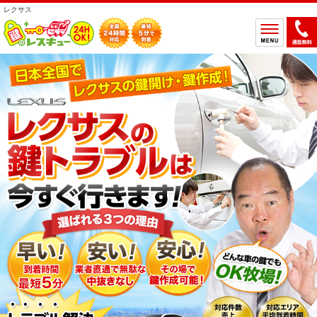
レクサス
ホーム
鍵のトラブルから選ぶ
鍵開け
鍵交換
鍵取付
鍵修理
鍵作製
鍵の設置場所から選ぶ
一軒家
マンション
アパート
車
バイク
金庫
デスク・ロッカー
その他の特殊錠
鍵のメーカー・製品から選ぶ