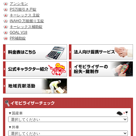
アンシモン
PS万能引き戸錠
キーレックス 主錠
iNAHO 万能握り玉錠
キーレックス補助錠
GOAL V18
PR補助錠
▼国産車
▼外車