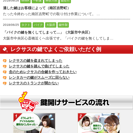
2018/06/26
MIWA
一軒家
神奈川県
鍵取付
適した鍵はお客様によって（南区吉野町）
たった今終わった南区吉野町での取り付け作業について。 …
2018/06/25
タクト
バイク
大阪府
鍵作製
「バイクの鍵を無くしてしまって…」（大阪市中央区）
大阪市中央区心斎橋近くへ出張です。「バイクの鍵を無くしてしま…
レクサスの鍵でよくご依頼いただく例
レクサスの鍵を盗まれてしまった
レクサスの鍵を踏んで曲げてしまった
念のためレクサスの合鍵を作っておきたい
レンタカーの鍵がスムーズに回らない
レクサスのトランクが開かない