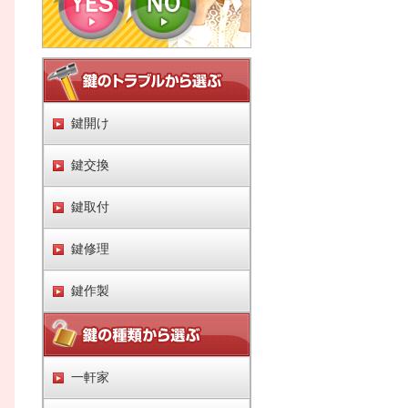
鍵開け
鍵交換
鍵取付
鍵修理
鍵作製
一軒家