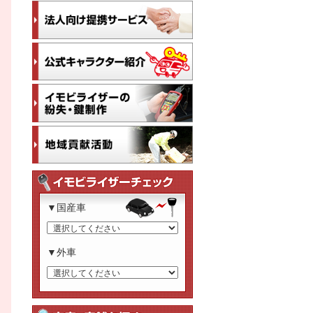
▼国産車
▼外車