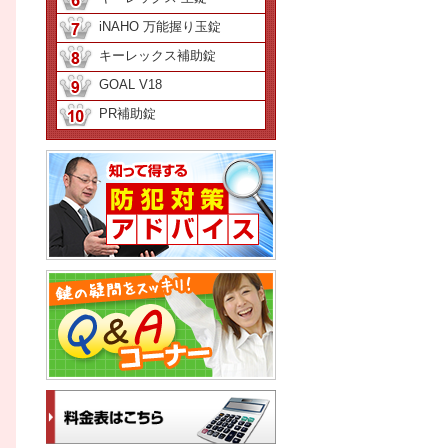
iNAHO 万能握り玉錠
キーレックス補助錠
GOAL V18
PR補助錠