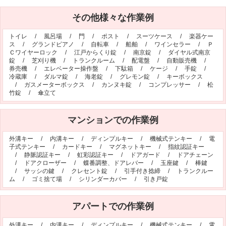
シリンダー錠
玉座錠・引違戸錠
その他様々な作業例
補助錠（ワンドアツーロック）
キーレス錠
トイレ
/
風呂場
/
門
/
ポスト
/
スーツケース
/
楽器ケー
電気錠
窓用防犯錠
ス
/
グランドピアノ
/
自転車
/
船舶
/
ワインセラー
/
Ｐ
Ｃワイヤーロック
/
江戸からくり錠
/
南京錠
/
ダイヤル式南京
お車、バイクのメーカー・車種
錠
/
芝刈り機
/
トランクルーム
/
配電盤
/
自動販売機
/
券売機
/
エレベーター操作盤
/
下駄箱
/
ケージ
/
手錠
/
料金表
冷蔵庫
/
ダルマ錠
/
海老錠
/
グレモン錠
/
キーボックス
/
ガスメーターボックス
/
カンヌキ錠
/
コンプレッサー
/
松
竹錠
/
傘立て
簡易料金表
かんたん料金チェック
全国統一料金表
マンションでの作業例
サービスについて
外溝キー
/
内溝キー
/
ディンプルキー
/
機械式テンキー
/
電
作業の流れ
鍵の製品 人気ランキング
子式テンキー
/
カードキー
/
マグネットキー
/
指紋認証キー
/
静脈認証キー
/
虹彩認証キー
/
ドアガード
/
ドアチェーン
作業者の紹介
技術力の秘密
/
ドアクローザー
/
蝶番調整、ドアレバー
/
玉座鍵
/
棒鍵
/
サッシの鍵
/
クレセント錠
/
引手付き捻締
/
トランクルー
特殊開錠技術
設備紹介
ム
/
ゴミ捨て場
/
シリンダーカバー
/
引き戸錠
作業車紹介
イモビライザーの鍵紛失・製作
アパートでの作業例
工事実績
鍵について 鍵の紹介
中山さん 防犯コラム
よくあるご質問
外溝キー
/
内溝キー
/
ディンプルキー
/
機械式テンキー
/
電