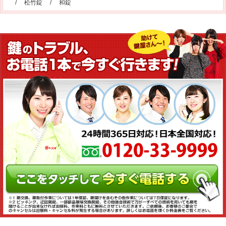
/
松竹錠
/
和錠