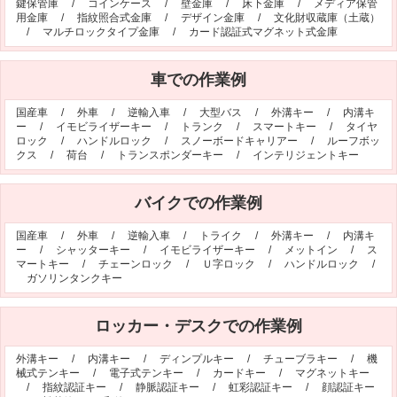
鍵保管庫
/
コインケース
/
壁金庫
/
床下金庫
/
メディア保管
用金庫
/
指紋照合式金庫
/
デザイン金庫
/
文化財収蔵庫（土蔵）
/
マルチロックタイプ金庫
/
カード認証式マグネット式金庫
車での作業例
国産車
/
外車
/
逆輸入車
/
大型バス
/
外溝キー
/
内溝キ
ー
/
イモビライザーキー
/
トランク
/
スマートキー
/
タイヤ
ロック
/
ハンドルロック
/
スノーボードキャリアー
/
ルーフボッ
クス
/
荷台
/
トランスポンダーキー
/
インテリジェントキー
バイクでの作業例
国産車
/
外車
/
逆輸入車
/
トライク
/
外溝キー
/
内溝キ
ー
/
シャッターキー
/
イモビライザーキー
/
メットイン
/
ス
マートキー
/
チェーンロック
/
Ｕ字ロック
/
ハンドルロック
/
ガソリンタンクキー
ロッカー・デスクでの作業例
外溝キー
/
内溝キー
/
ディンプルキー
/
チューブラキー
/
機
械式テンキー
/
電子式テンキー
/
カードキー
/
マグネットキー
/
指紋認証キー
/
静脈認証キー
/
虹彩認証キー
/
顔認証キー