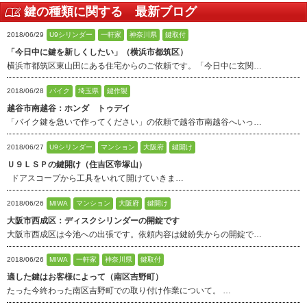
鍵の種類に関する 最新ブログ
2018/06/29
U9シリンダー
一軒家
神奈川県
鍵取付
「今日中に鍵を新しくしたい」（横浜市都筑区）
横浜市都筑区東山田にある住宅からのご依頼です。「今日中に玄関…
2018/06/28
バイク
埼玉県
鍵作製
越谷市南越谷：ホンダ トゥデイ
「バイク鍵を急いで作ってください」の依頼で越谷市南越谷へいっ…
2018/06/27
U9シリンダー
マンション
大阪府
鍵開け
Ｕ９ＬＳＰの鍵開け（住吉区帝塚山）
ドアスコープから工具をいれて開けていきま…
2018/06/26
MIWA
マンション
大阪府
鍵開け
大阪市西成区：ディスクシリンダーの開錠です
大阪市西成区は今池への出張です。依頼内容は鍵紛失からの開錠で…
2018/06/26
MIWA
一軒家
神奈川県
鍵取付
適した鍵はお客様によって（南区吉野町）
たった今終わった南区吉野町での取り付け作業について。 …