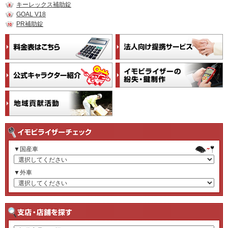
キーレックス補助錠
GOAL V18
PR補助錠
▼国産車
▼外車