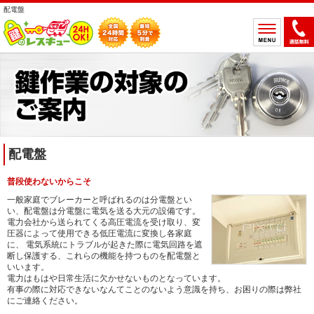
配電盤
ホーム
鍵のトラブルから選ぶ
鍵開け
鍵交換
鍵取付
鍵修理
配電盤
鍵作製
普段使わないからこそ
鍵の設置場所から選ぶ
一般家庭でブレーカーと呼ばれるのは分電盤とい
い、配電盤は分電盤に電気を送る大元の設備です。
一軒家
マンション
電力会社から送られてくる高圧電流を受け取り、変
圧器によって使用できる低圧電流に変換し各家庭
アパート
車
に、 電気系統にトラブルが起きた際に電気回路を遮
断し保護する、これらの機能を持つものを配電盤と
バイク
金庫
いいます。
電力はもはや日常生活に欠かせないものとなっています。
デスク・ロッカー
その他の特殊錠
有事の際に対応できないなんてことのないよう意識を持ち、お困りの際は弊社
にご連絡ください。
鍵のメーカー・製品から選ぶ