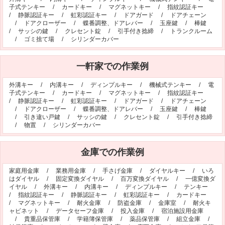
子式テンキー
/
カードキー
/
マグネットキー
/
指紋認証キー
オフィシャルブログ
お得なコース割引
/
静脈認証キー
/
虹彩認証キー
/
ドアガード
/
ドアチェーン
/
ドアクローザー
/
蝶番調整、ドアレバー
/
玉座鍵
/
棒鍵
会社案内
/
サッシの鍵
/
クレセント錠
/
引手付き捻締
/
トランクルーム
/
ゴミ捨て場
/
シリンダーカバー
TV出演実績
法人向け提携サービス
セキュリティアドバイザーの紹介
地域貢献活動
一軒家での作業例
公式キャラクター紹介
お知らせ
外溝キー
/
内溝キー
/
ディンプルキー
/
機械式テンキー
/
電
お問合せフォーム
鍵のレスキューにご意見
子式テンキー
/
カードキー
/
マグネットキー
/
指紋認証キー
/
静脈認証キー
/
虹彩認証キー
/
ドアガード
/
ドアチェーン
登録商標
プライバシーポリシー
/
ドアクローザー
/
蝶番調整、ドアレバー
/
玉座鍵
/
棒鍵
/
引き違い戸鍵
/
サッシの鍵
/
クレセント錠
/
引手付き捻締
特定商取引法上の表記
サイトマップ
/
物置
/
シリンダーカバー
鍵のレスキュー 合鍵ショップ
金庫での作業例
家庭用金庫
/
業務用金庫
/
手さげ金庫
/
ダイヤルキー
/
いろ
はダイヤル
/
固定変換ダイヤル
/
百万変換ダイヤル
/
一億変換ダ
イヤル
/
外溝キー
/
内溝キー
/
ディンプルキー
/
テンキー
/
指紋認証キー
/
静脈認証キー
/
虹彩認証キー
/
カードキー
/
マグネットキー
/
耐火金庫
/
防盗金庫
/
金庫室
/
耐火キ
ャビネット
/
データセーフ金庫
/
投入金庫
/
宿泊施設用金庫
/
貴重品保管庫
/
学籍簿保管庫
/
薬品保管庫
/
組立金庫
/