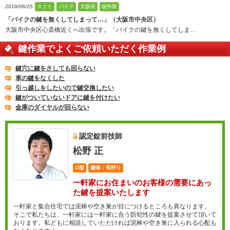
2018/06/25
タクト
バイク
大阪府
鍵作製
「バイクの鍵を無くしてしまって…」（大阪市中央区）
大阪市中央区心斎橋近くへ出張です。「バイクの鍵を無くしてしま…
鍵作業でよくご依頼いただく作業例
鍵穴に鍵をさしても回らない
車の鍵をなくした
引っ越しをしたいので鍵交換したい
鍵がついていないドアに鍵を付けたい
金庫のダイヤルが回らない
認定錠前技師
松野 正
O型
趣味：筍狩り
一軒家にお住まいのお客様の需要にあっ
た鍵を提案いたします
一軒家と集合住宅では泥棒や空き巣が目につけるところも異なります。
そこで私たちは、一軒家には一軒家に合う防犯性の鍵を提案させて頂いて
おります。私どもに相談していただければ泥棒や空き巣に入られる心配も