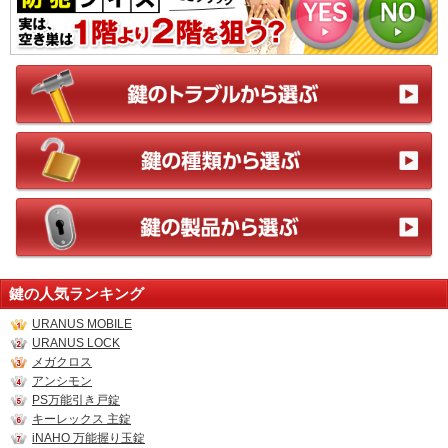
鍵の人気ランキング
URANUS MOBILE
URANUS LOCK
メガクロス
アンシモン
PS万能引き戸錠
キーレックス 主錠
iNAHO 万能握り玉錠