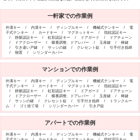
シリンダー錠
玉座錠・引違戸錠
一軒家での作業例
補助錠（ワンドアツーロック）
キーレス錠
電気錠
窓用防犯錠
外溝キー
/
内溝キー
/
ディンプルキー
/
機械式テンキー
/
電
子式テンキー
/
カードキー
/
マグネットキー
/
指紋認証キー
お車、バイクのメーカー・車種
/
静脈認証キー
/
虹彩認証キー
/
ドアガード
/
ドアチェーン
/
ドアクローザー
/
蝶番調整、ドアレバー
/
玉座鍵
/
棒鍵
料金表
/
引き違い戸鍵
/
サッシの鍵
/
クレセント錠
/
引手付き捻締
/
物置
/
シリンダーカバー
簡易料金表
かんたん料金チェック
全国統一料金表
マンションでの作業例
サービスについて
外溝キー
/
内溝キー
/
ディンプルキー
/
機械式テンキー
/
電
子式テンキー
/
カードキー
/
マグネットキー
/
指紋認証キー
作業の流れ
鍵の製品 人気ランキング
/
静脈認証キー
/
虹彩認証キー
/
ドアガード
/
ドアチェーン
/
ドアクローザー
/
蝶番調整、ドアレバー
/
玉座鍵
/
棒鍵
作業者の紹介
技術力の秘密
/
サッシの鍵
/
クレセント錠
/
引手付き捻締
/
トランクルー
ム
/
ゴミ捨て場
/
シリンダーカバー
/
引き戸錠
特殊開錠技術
設備紹介
作業車紹介
イモビライザーの鍵紛失・製作
アパートでの作業例
工事実績
鍵について 鍵の紹介
外溝キー
/
内溝キー
/
ディンプルキー
/
機械式テンキー
/
電
中山さん 防犯コラム
よくあるご質問
子式テンキー
/
カードキー
/
マグネットキー
/
指紋認証キー