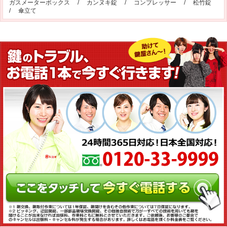
ガスメーターボックス
/
カンヌキ錠
/
コンプレッサー
/
松竹錠
/
傘立て