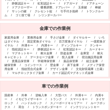
/
静脈認証キー
/
虹彩認証キー
/
ドアガード
/
ドアチェーン
オフィシャルブログ
お得なコース割引
/
ドアクローザー
/
蝶番調整、ドアレバー
/
玉座鍵
/
棒鍵
/
サッシの鍵
/
クレセント錠
/
引手付き捻締
/
トランクルー
会社案内
ム
/
ゴミ捨て場
/
シリンダーカバー
TV出演実績
法人向け提携サービス
金庫での作業例
セキュリティアドバイザーの紹介
地域貢献活動
公式キャラクター紹介
お知らせ
家庭用金庫
/
業務用金庫
/
手さげ金庫
/
ダイヤルキー
/
いろ
はダイヤル
/
固定変換ダイヤル
/
百万変換ダイヤル
/
一億変換ダ
お問合せフォーム
鍵のレスキューにご意見
イヤル
/
外溝キー
/
内溝キー
/
ディンプルキー
/
テンキー
/
指紋認証キー
/
静脈認証キー
/
虹彩認証キー
/
カードキー
登録商標
プライバシーポリシー
/
マグネットキー
/
耐火金庫
/
防盗金庫
/
金庫室
/
耐火
キャビネット
/
データセーフ金庫
/
投入金庫
/
宿泊施設用金庫
特定商取引法上の表記
サイトマップ
/
貴重品保管庫
/
学籍簿保管庫
/
薬品保管庫
/
組立金庫
/
鍵保管庫
/
コインケース
/
壁金庫
/
床下金庫
/
メディア保管
鍵のレスキュー 合鍵ショップ
用金庫
/
指紋照合式金庫
/
デザイン金庫
/
文化財収蔵庫（土蔵）
/
マルチロックタイプ金庫
/
カード認証式マグネット式金庫
車での作業例
国産車
/
外車
/
逆輸入車
/
大型バス
/
外溝キー
/
内溝キ
ー
/
イモビライザーキー
/
トランク
/
スマートキー
/
タイヤ
ロック
/
ハンドルロック
/
スノーボードキャリアー
/
ルーフボッ
クス
/
荷台
/
トランスポンダーキー
/
インテリジェントキー