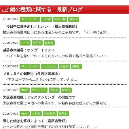
鍵の種類に関する 最新ブログ
2018/06/29
U9シリンダー
一軒家
神奈川県
鍵取付
「今日中に鍵を新しくしたい」（横浜市都筑区）
横浜市都筑区東山田にある住宅からのご依頼です。「今日中に玄関…
2018/06/28
バイク
埼玉県
鍵作製
越谷市南越谷：ホンダ トゥデイ
「バイク鍵を急いで作ってください」の依頼で越谷市南越谷へいっ…
2018/06/27
U9シリンダー
マンション
大阪府
鍵開け
Ｕ９ＬＳＰの鍵開け（住吉区帝塚山）
ドアスコープから工具をいれて開けていきま…
2018/06/26
MIWA
マンション
大阪府
鍵開け
大阪市西成区：ディスクシリンダーの開錠です
大阪市西成区は今池への出張です。依頼内容は鍵紛失からの開錠で…
2018/06/26
MIWA
一軒家
神奈川県
鍵取付
適した鍵はお客様によって（南区吉野町）
たった今終わった南区吉野町での取り付け作業について。 …