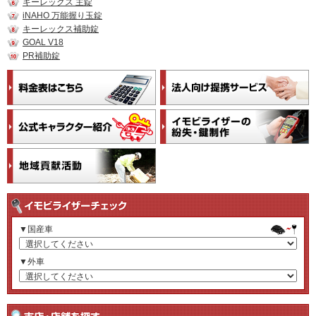
キーレックス 主錠
iNAHO 万能握り玉錠
キーレックス補助錠
GOAL V18
PR補助錠
▼国産車
▼外車