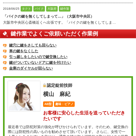
2018/06/25
タクト
バイク
大阪府
鍵作製
「バイクの鍵を無くしてしまって…」（大阪市中央区）
大阪市中央区心斎橋近くへ出張です。「バイクの鍵を無くしてしま…
鍵作業でよくご依頼いただく作業例
鍵穴に鍵をさしても回らない
車の鍵をなくした
引っ越しをしたいので鍵交換したい
鍵がついていないドアに鍵を付けたい
金庫のダイヤルが回らない
認定錠前技師
横山 麻紀
AB型
趣味：ピアノ
お客様に安心した生活を送っていただき
たいです
最近巷では防犯対策の強化が呼びかけられています。そのため、鍵交換の
際には防犯性の高いものを勧めさせて頂いています。 さらに、女性で一