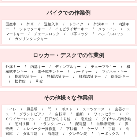
バイクでの作業例
国産車
/
外車
/
逆輸入車
/
トライク
/
外溝キー
/
内溝キ
ー
/
シャッターキー
/
イモビライザーキー
/
メットイン
/
ス
マートキー
/
チェーンロック
/
Ｕ字ロック
/
ハンドルロック
/
ガソリンタンクキー
ロッカー・デスクでの作業例
外溝キー
/
内溝キー
/
ディンプルキー
/
チューブラキー
/
機
械式テンキー
/
電子式テンキー
/
カードキー
/
マグネットキー
/
指紋認証キー
/
静脈認証キー
/
虹彩認証キー
/
顔認証キー
/
松竹錠
/
和錠
その他様々な作業例
トイレ
/
風呂場
/
門
/
ポスト
/
スーツケース
/
楽器ケー
ス
/
グランドピアノ
/
自転車
/
船舶
/
ワインセラー
/
Ｐ
Ｃワイヤーロック
/
江戸からくり錠
/
南京錠
/
ダイヤル式南京錠
/
芝刈り機
/
トランクルーム
/
配電盤
/
自動販売機
/
券
売機
/
エレベーター操作盤
/
下駄箱
/
ケージ
/
手錠
/
冷
蔵庫
/
ダルマ錠
/
海老錠
/
グレモン錠
/
キーボックス
/