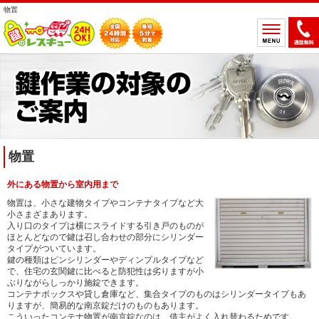
物置
ホーム
鍵のトラブルから選ぶ
鍵開け
鍵交換
鍵取付
鍵修理
物置
鍵作製
外にある物置から室内用まで
鍵の設置場所から選ぶ
物置は、小さな建物タイプやコンテナタイプなど大
小さまざまあります。
一軒家
マンション
入り口のタイプは横にスライドする引き戸のものが
ほとんどなので鍵は召し合わせの部分にシリンダー
アパート
車
タイプがついています。
鍵の種類はピンシリンダーやディンプルタイプなど
バイク
金庫
で、住宅の玄関鍵に比べると防犯性は劣りますが小
ぶりながらしっかり施錠できます。
デスク・ロッカー
その他の特殊錠
コンテナボックスや貸し倉庫など、集合タイプのものはシリンダータイプもあ
りますが、簡易的な南京錠だけのものもあります。
鍵のメーカー・製品から選ぶ
こういったコンテナ物置が南京錠なのは、借主がよく入れ替わるためです。