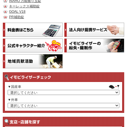
iNAHO 万能握り玉錠
キーレックス補助錠
GOAL V18
PR補助錠
▼国産車
▼外車