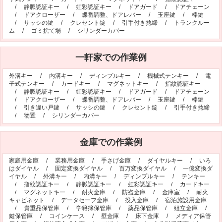
/
静脈認証キー
/
虹彩認証キー
/
ドアガード
/
ドアチェーン
オフィシャルブログ
お得なコース割引
/
ドアクローザー
/
蝶番調整、ドアレバー
/
玉座鍵
/
棒鍵
/
サッシの鍵
/
クレセント錠
/
引手付き捻締
/
トランクルー
会社案内
ム
/
ゴミ捨て場
/
シリンダーカバー
TV出演実績
法人向け提携サービス
一軒家での作業例
セキュリティアドバイザーの紹介
地域貢献活動
公式キャラクター紹介
お知らせ
外溝キー
/
内溝キー
/
ディンプルキー
/
機械式テンキー
/
電
子式テンキー
/
カードキー
/
マグネットキー
/
指紋認証キー
お問合せフォーム
鍵のレスキューにご意見
/
静脈認証キー
/
虹彩認証キー
/
ドアガード
/
ドアチェーン
/
ドアクローザー
/
蝶番調整、ドアレバー
/
玉座鍵
/
棒鍵
登録商標
プライバシーポリシー
/
引き違い戸鍵
/
サッシの鍵
/
クレセント錠
/
引手付き捻締
/
物置
/
シリンダーカバー
特定商取引法上の表記
サイトマップ
鍵のレスキュー 合鍵ショップ
金庫での作業例
家庭用金庫
/
業務用金庫
/
手さげ金庫
/
ダイヤルキー
/
いろ
はダイヤル
/
固定変換ダイヤル
/
百万変換ダイヤル
/
一億変換ダ
イヤル
/
外溝キー
/
内溝キー
/
ディンプルキー
/
テンキー
/
指紋認証キー
/
静脈認証キー
/
虹彩認証キー
/
カードキー
/
マグネットキー
/
耐火金庫
/
防盗金庫
/
金庫室
/
耐火
キャビネット
/
データセーフ金庫
/
投入金庫
/
宿泊施設用金庫
/
貴重品保管庫
/
学籍簿保管庫
/
薬品保管庫
/
組立金庫
/
鍵保管庫
/
コインケース
/
壁金庫
/
床下金庫
/
メディア保管