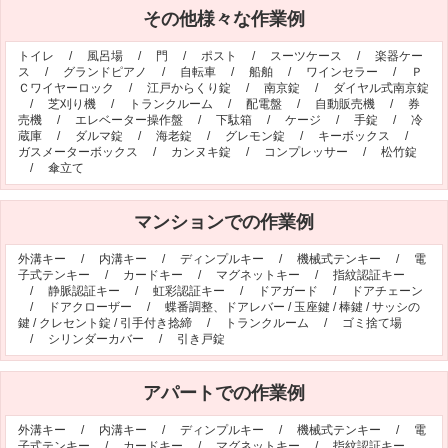
その他様々な作業例
シリンダー錠
玉座錠・引違戸錠
補助錠（ワンドアツーロック）
キーレス錠
トイレ
/
風呂場
/
門
/
ポスト
/
スーツケース
/
楽器ケー
ス
/
グランドピアノ
/
自転車
/
船舶
/
ワインセラー
/
Ｐ
電気錠
窓用防犯錠
Ｃワイヤーロック
/
江戸からくり錠
/
南京錠
/
ダイヤル式南京錠
/
芝刈り機
/
トランクルーム
/
配電盤
/
自動販売機
/
券
お車、バイクのメーカー・車種
売機
/
エレベーター操作盤
/
下駄箱
/
ケージ
/
手錠
/
冷
蔵庫
/
ダルマ錠
/
海老錠
/
グレモン錠
/
キーボックス
/
料金表
ガスメーターボックス
/
カンヌキ錠
/
コンプレッサー
/
松竹錠
/
傘立て
簡易料金表
かんたん料金チェック
全国統一料金表
マンションでの作業例
サービスについて
外溝キー
/
内溝キー
/
ディンプルキー
/
機械式テンキー
/
電
子式テンキー
/
カードキー
/
マグネットキー
/
指紋認証キー
作業の流れ
鍵の製品 人気ランキング
/
静脈認証キー
/
虹彩認証キー
/
ドアガード
/
ドアチェーン
/
ドアクローザー
/
蝶番調整、ドアレバー
/
玉座鍵
/
棒鍵
/
サッシの
作業者の紹介
技術力の秘密
鍵
/
クレセント錠
/
引手付き捻締
/
トランクルーム
/
ゴミ捨て場
/
シリンダーカバー
/
引き戸錠
特殊開錠技術
設備紹介
作業車紹介
イモビライザーの鍵紛失・製作
アパートでの作業例
工事実績
鍵について 鍵の紹介
外溝キー
/
内溝キー
/
ディンプルキー
/
機械式テンキー
/
電
中山さん 防犯コラム
よくあるご質問
子式テンキー
/
カードキー
/
マグネットキー
/
指紋認証キー