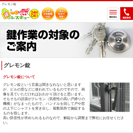
グレモン錠
ホーム
鍵のトラブルから選ぶ
鍵開け
鍵交換
鍵取付
鍵修理
グレモン錠
鍵作製
グレモン錠について
鍵の設置場所から選ぶ
グレモン錠という言葉は聞きなれないと思います
が、ビルの窓などに使われているものですので、画
一軒家
マンション
像を見ていただければおわかり頂けると思います。
そもそもの語源がクレモン（気密性の高い戸締りの
アパート
車
機構）がなまったもので、ハンドルを回して戸や窓
の上下にシャフトを突き出し、複数箇所で施錠する
バイク
金庫
ものを指します。
高い防音性が求められるものなので、解錠から調整まで弊社にお任せくださ
デスク・ロッカー
その他の特殊錠
い。
鍵のメーカー・製品から選ぶ