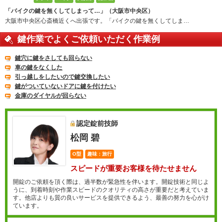
「バイクの鍵を無くしてしまって…」（大阪市中央区）
大阪市中央区心斎橋近くへ出張です。「バイクの鍵を無くしてしま…
鍵作業でよくご依頼いただく作業例
鍵穴に鍵をさしても回らない
車の鍵をなくした
引っ越しをしたいので鍵交換したい
鍵がついていないドアに鍵を付けたい
金庫のダイヤルが回らない
認定錠前技師
松岡 碧
O型
趣味：旅行
スピードが重要お客様を待たせません
開錠のご依頼を頂く際は、過半数が緊急性を伴います。開錠技術と同じよ
うに、到着時刻や作業スピードのクオリティの高さが重要だと考えていま
す。他店よりも質の良いサービスを提供できるよう、最善の努力を心がけ
ています。