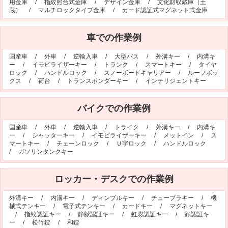
用金庫
/
指紋照合式金庫
/
デザイン金庫
/
文化財収蔵庫（土
蔵）
/
マルチロックタイプ金庫
/
カード認証式マグネット式金庫
車での作業例
国産車
/
外車
/
逆輸入車
/
大型バス
/
外溝キー
/
内溝キ
ー
/
イモビライザーキー
/
トランク
/
スマートキー
/
タイヤ
ロック
/
ハンドルロック
/
スノーボードキャリアー
/
ルーフボッ
クス
/
荷台
/
トランスポンダーキー
/
インテリジェントキー
バイクでの作業例
国産車
/
外車
/
逆輸入車
/
トライク
/
外溝キー
/
内溝キ
ー
/
シャッターキー
/
イモビライザーキー
/
メットイン
/
ス
マートキー
/
チェーンロック
/
Ｕ字ロック
/
ハンドルロック
/
ガソリンタンクキー
ロッカー・デスクでの作業例
外溝キー
/
内溝キー
/
ディンプルキー
/
チューブラキー
/
機
械式テンキー
/
電子式テンキー
/
カードキー
/
マグネットキー
/
指紋認証キー
/
静脈認証キー
/
虹彩認証キー
/
顔認証キ
ー
/
松竹錠
/
和錠