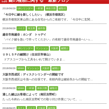
鍵の種類に関する 最新ブログ
2018/06/29
U9シリンダー
一軒家
神奈川県
鍵取付
「今日中に鍵を新しくしたい」（横浜市都筑区）
横浜市都筑区東山田にある住宅からのご依頼です。「今日中に玄関…
2018/06/28
バイク
埼玉県
鍵作製
越谷市南越谷：ホンダ トゥデイ
「バイク鍵を急いで作ってください」の依頼で越谷市南越谷へいっ…
2018/06/27
U9シリンダー
マンション
大阪府
鍵開け
Ｕ９ＬＳＰの鍵開け（住吉区帝塚山）
ドアスコープから工具をいれて開けていきま…
2018/06/26
MIWA
マンション
大阪府
鍵開け
大阪市西成区：ディスクシリンダーの開錠です
大阪市西成区は今池への出張です。依頼内容は鍵紛失からの開錠で…
2018/06/26
MIWA
一軒家
神奈川県
鍵取付
適した鍵はお客様によって（南区吉野町）
たった今終わった南区吉野町での取り付け作業について。 …
2018/06/25
タクト
バイク
大阪府
鍵作製