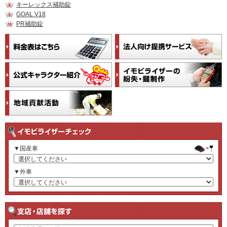
キーレックス補助錠
GOAL V18
PR補助錠
▼国産車
▼外車