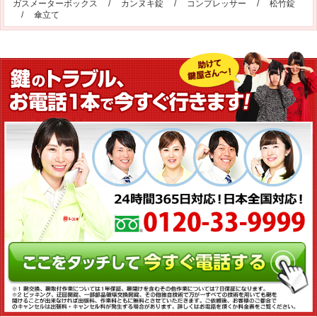
ガスメーターボックス
/
カンヌキ錠
/
コンプレッサー
/
松竹錠
/
傘立て