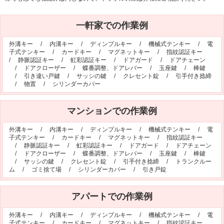
シリンダー錠
玉座錠・引違戸錠
一軒家での作業例
補助錠（ワンドアツーロック）
キーレス錠
電気錠
窓用防犯錠
外溝キー
/
内溝キー
/
ディンプルキー
/
機械式テンキー
/
電
子式テンキー
/
カードキー
/
マグネットキー
/
指紋認証キー
お車、バイクのメーカー・車種
/
静脈認証キー
/
虹彩認証キー
/
ドアガード
/
ドアチェーン
/
ドアクローザー
/
蝶番調整、ドアレバー
/
玉座鍵
/
棒鍵
料金表
/
引き違い戸鍵
/
サッシの鍵
/
クレセント錠
/
引手付き捻締
/
物置
/
シリンダーカバー
簡易料金表
かんたん料金チェック
全国統一料金表
マンションでの作業例
サービスについて
外溝キー
/
内溝キー
/
ディンプルキー
/
機械式テンキー
/
電
子式テンキー
/
カードキー
/
マグネットキー
/
指紋認証キー
作業の流れ
鍵の製品 人気ランキング
/
静脈認証キー
/
虹彩認証キー
/
ドアガード
/
ドアチェーン
/
ドアクローザー
/
蝶番調整、ドアレバー
/
玉座鍵
/
棒鍵
作業者の紹介
技術力の秘密
/
サッシの鍵
/
クレセント錠
/
引手付き捻締
/
トランクルー
ム
/
ゴミ捨て場
/
シリンダーカバー
/
引き戸錠
特殊開錠技術
設備紹介
作業車紹介
イモビライザーの鍵紛失・製作
アパートでの作業例
工事実績
鍵について 鍵の紹介
外溝キー
/
内溝キー
/
ディンプルキー
/
機械式テンキー
/
電
中山さん 防犯コラム
よくあるご質問
子式テンキー
/
カードキー
/
マグネットキー
/
指紋認証キー