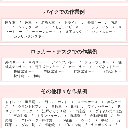
バイクでの作業例
国産車
/
外車
/
逆輸入車
/
トライク
/
外溝キー
/
内溝キ
ー
/
シャッターキー
/
イモビライザーキー
/
メットイン
/
ス
マートキー
/
チェーンロック
/
Ｕ字ロック
/
ハンドルロック
/
ガソリンタンクキー
ロッカー・デスクでの作業例
外溝キー
/
内溝キー
/
ディンプルキー
/
チューブラキー
/
機
械式テンキー
/
電子式テンキー
/
カードキー
/
マグネットキー
/
指紋認証キー
/
静脈認証キー
/
虹彩認証キー
/
顔認証キー
/
松竹錠
/
和錠
その他様々な作業例
トイレ
/
風呂場
/
門
/
ポスト
/
スーツケース
/
楽器ケー
ス
/
グランドピアノ
/
自転車
/
船舶
/
ワインセラー
/
Ｐ
Ｃワイヤーロック
/
江戸からくり錠
/
南京錠
/
ダイヤル式南京錠
/
芝刈り機
/
トランクルーム
/
配電盤
/
自動販売機
/
券
売機
/
エレベーター操作盤
/
下駄箱
/
ケージ
/
手錠
/
冷
蔵庫
/
ダルマ錠
/
海老錠
/
グレモン錠
/
キーボックス
/