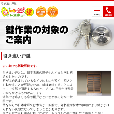
引き違い戸鍵
ホーム
鍵のトラブルから選ぶ
鍵開け
鍵交換
鍵取付
鍵修理
引き違い戸鍵
鍵作製
古い鍵でも解錠可能です。
鍵の設置場所から選ぶ
引き違い戸とは、日本古来の障子やふすまと同じ構
造をしたものです。
一軒家
マンション
戸がはめ込まれているタイプのものが多く、両方と
も動かすことが可能なため、鍵は施錠することによ
アパート
車
って中央部で固定するものと、 さらに戸当たり部分
に鍵をかけるものがあります。
バイク
金庫
近年では扉よりも窓や雨戸などに使われる方が一般
的です。
デスク・ロッカー
その他の特殊錠
昔ながらの日本家屋では木造が一般的で、老朽化や材木の伸縮により鍵がかけ
られない状態になってしまうことがあります。
鍵のメーカー・製品から選ぶ
扉でも窓でも仕組みは同じなので、トラブルの際は弊社にご相談ください。