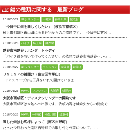
鍵の種類に関する 最新ブログ
2018/06/29
U9シリンダー
一軒家
神奈川県
鍵取付
「今日中に鍵を新しくしたい」（横浜市都筑区）
横浜市都筑区東山田にある住宅からのご依頼です。「今日中に玄関…
2018/06/28
バイク
埼玉県
鍵作製
越谷市南越谷：ホンダ トゥデイ
「バイク鍵を急いで作ってください」の依頼で越谷市南越谷へいっ…
2018/06/27
U9シリンダー
マンション
大阪府
鍵開け
Ｕ９ＬＳＰの鍵開け（住吉区帝塚山）
ドアスコープから工具をいれて開けていきま…
2018/06/26
MIWA
マンション
大阪府
鍵開け
大阪市西成区：ディスクシリンダーの開錠です
大阪市西成区は今池への出張です。依頼内容は鍵紛失からの開錠で…
2018/06/26
MIWA
一軒家
神奈川県
鍵取付
適した鍵はお客様によって（南区吉野町）
たった今終わった南区吉野町での取り付け作業について。 …