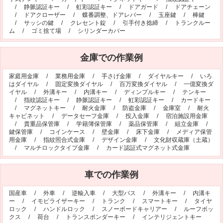
/
静脈認証キー
/
虹彩認証キー
/
ドアガード
/
ドアチェーン
オフィシャルブログ
お得なコース割引
/
ドアクローザー
/
蝶番調整、ドアレバー
/
玉座鍵
/
棒鍵
/
サッシの鍵
/
クレセント錠
/
引手付き捻締
/
トランクルー
会社案内
ム
/
ゴミ捨て場
/
シリンダーカバー
TV出演実績
法人向け提携サービス
金庫での作業例
セキュリティアドバイザーの紹介
地域貢献活動
公式キャラクター紹介
お知らせ
家庭用金庫
/
業務用金庫
/
手さげ金庫
/
ダイヤルキー
/
いろ
はダイヤル
/
固定変換ダイヤル
/
百万変換ダイヤル
/
一億変換ダ
お問合せフォーム
鍵のレスキューにご意見
イヤル
/
外溝キー
/
内溝キー
/
ディンプルキー
/
テンキー
/
指紋認証キー
/
静脈認証キー
/
虹彩認証キー
/
カードキー
登録商標
プライバシーポリシー
/
マグネットキー
/
耐火金庫
/
防盗金庫
/
金庫室
/
耐火
キャビネット
/
データセーフ金庫
/
投入金庫
/
宿泊施設用金庫
特定商取引法上の表記
サイトマップ
/
貴重品保管庫
/
学籍簿保管庫
/
薬品保管庫
/
組立金庫
/
鍵保管庫
/
コインケース
/
壁金庫
/
床下金庫
/
メディア保管
鍵のレスキュー 合鍵ショップ
用金庫
/
指紋照合式金庫
/
デザイン金庫
/
文化財収蔵庫（土蔵）
/
マルチロックタイプ金庫
/
カード認証式マグネット式金庫
車での作業例
国産車
/
外車
/
逆輸入車
/
大型バス
/
外溝キー
/
内溝キ
ー
/
イモビライザーキー
/
トランク
/
スマートキー
/
タイヤ
ロック
/
ハンドルロック
/
スノーボードキャリアー
/
ルーフボッ
クス
/
荷台
/
トランスポンダーキー
/
インテリジェントキー