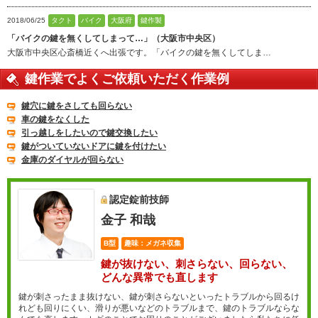
2018/06/25
タクト
バイク
大阪府
鍵作製
「バイクの鍵を無くしてしまって…」（大阪市中央区）
大阪市中央区心斎橋近くへ出張です。「バイクの鍵を無くしてしま…
鍵作業でよくご依頼いただく作業例
鍵穴に鍵をさしても回らない
車の鍵をなくした
引っ越しをしたいので鍵交換したい
鍵がついていないドアに鍵を付けたい
金庫のダイヤルが回らない
認定錠前技師
金子 和哉
B型
趣味：メガネ収集
鍵が抜けない、刺さらない、回らない、
どんな異常でも直します
鍵が刺さったまま抜けない、鍵が刺さらないといったトラブルから回るけ
れども回りにくい、滑りが悪いなどのトラブルまで、鍵のトラブルならな