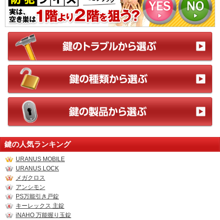
鍵の人気ランキング
URANUS MOBILE
URANUS LOCK
メガクロス
アンシモン
PS万能引き戸錠
キーレックス 主錠
iNAHO 万能握り玉錠