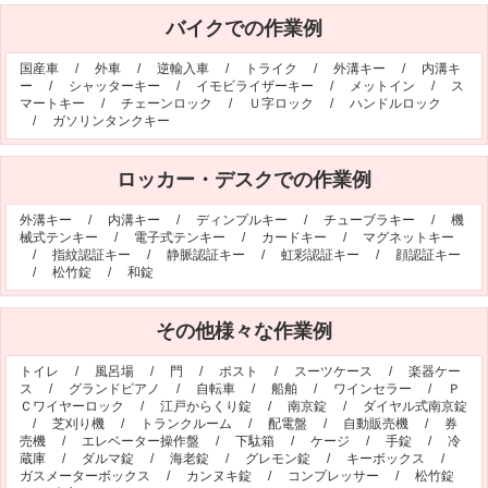
バイクでの作業例
国産車
/
外車
/
逆輸入車
/
トライク
/
外溝キー
/
内溝キ
ー
/
シャッターキー
/
イモビライザーキー
/
メットイン
/
ス
マートキー
/
チェーンロック
/
Ｕ字ロック
/
ハンドルロック
/
ガソリンタンクキー
ロッカー・デスクでの作業例
外溝キー
/
内溝キー
/
ディンプルキー
/
チューブラキー
/
機
械式テンキー
/
電子式テンキー
/
カードキー
/
マグネットキー
/
指紋認証キー
/
静脈認証キー
/
虹彩認証キー
/
顔認証キー
/
松竹錠
/
和錠
その他様々な作業例
トイレ
/
風呂場
/
門
/
ポスト
/
スーツケース
/
楽器ケー
ス
/
グランドピアノ
/
自転車
/
船舶
/
ワインセラー
/
Ｐ
Ｃワイヤーロック
/
江戸からくり錠
/
南京錠
/
ダイヤル式南京錠
/
芝刈り機
/
トランクルーム
/
配電盤
/
自動販売機
/
券
売機
/
エレベーター操作盤
/
下駄箱
/
ケージ
/
手錠
/
冷
蔵庫
/
ダルマ錠
/
海老錠
/
グレモン錠
/
キーボックス
/
ガスメーターボックス
/
カンヌキ錠
/
コンプレッサー
/
松竹錠