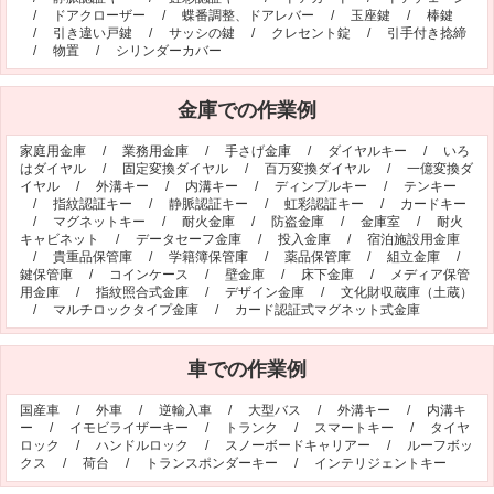
/
ドアクローザー
/
蝶番調整、ドアレバー
/
玉座鍵
/
棒鍵
オフィシャルブログ
お得なコース割引
/
引き違い戸鍵
/
サッシの鍵
/
クレセント錠
/
引手付き捻締
/
物置
/
シリンダーカバー
会社案内
TV出演実績
法人向け提携サービス
金庫での作業例
セキュリティアドバイザーの紹介
地域貢献活動
家庭用金庫
/
業務用金庫
/
手さげ金庫
/
ダイヤルキー
/
いろ
公式キャラクター紹介
お知らせ
はダイヤル
/
固定変換ダイヤル
/
百万変換ダイヤル
/
一億変換ダ
イヤル
/
外溝キー
/
内溝キー
/
ディンプルキー
/
テンキー
お問合せフォーム
鍵のレスキューにご意見
/
指紋認証キー
/
静脈認証キー
/
虹彩認証キー
/
カードキー
/
マグネットキー
/
耐火金庫
/
防盗金庫
/
金庫室
/
耐火
登録商標
プライバシーポリシー
キャビネット
/
データセーフ金庫
/
投入金庫
/
宿泊施設用金庫
/
貴重品保管庫
/
学籍簿保管庫
/
薬品保管庫
/
組立金庫
/
特定商取引法上の表記
サイトマップ
鍵保管庫
/
コインケース
/
壁金庫
/
床下金庫
/
メディア保管
用金庫
/
指紋照合式金庫
/
デザイン金庫
/
文化財収蔵庫（土蔵）
鍵のレスキュー 合鍵ショップ
/
マルチロックタイプ金庫
/
カード認証式マグネット式金庫
車での作業例
国産車
/
外車
/
逆輸入車
/
大型バス
/
外溝キー
/
内溝キ
ー
/
イモビライザーキー
/
トランク
/
スマートキー
/
タイヤ
ロック
/
ハンドルロック
/
スノーボードキャリアー
/
ルーフボッ
クス
/
荷台
/
トランスポンダーキー
/
インテリジェントキー