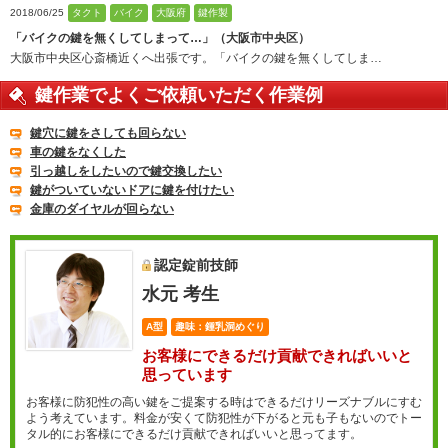
2018/06/25
タクト
バイク
大阪府
鍵作製
「バイクの鍵を無くしてしまって…」（大阪市中央区）
大阪市中央区心斎橋近くへ出張です。「バイクの鍵を無くしてしま…
鍵作業でよくご依頼いただく作業例
鍵穴に鍵をさしても回らない
車の鍵をなくした
引っ越しをしたいので鍵交換したい
鍵がついていないドアに鍵を付けたい
金庫のダイヤルが回らない
認定錠前技師
水元 考生
A型
趣味：鍾乳洞めぐり
お客様にできるだけ貢献できればいいと
思っています
お客様に防犯性の高い鍵をご提案する時はできるだけリーズナブルにすむ
よう考えています。料金が安くて防犯性が下がると元も子もないのでトー
タル的にお客様にできるだけ貢献できればいいと思ってます。