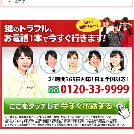
/
傘立て