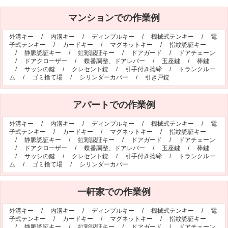
シリンダー錠
玉座錠・引違戸錠
マンションでの作業例
補助錠（ワンドアツーロック）
キーレス錠
外溝キー
/
内溝キー
/
ディンプルキー
/
機械式テンキー
/
電
電気錠
窓用防犯錠
子式テンキー
/
カードキー
/
マグネットキー
/
指紋認証キー
/
静脈認証キー
/
虹彩認証キー
/
ドアガード
/
ドアチェーン
お車、バイクのメーカー・車種
/
ドアクローザー
/
蝶番調整、ドアレバー
/
玉座鍵
/
棒鍵
/
サッシの鍵
/
クレセント錠
/
引手付き捻締
/
トランクルー
料金表
ム
/
ゴミ捨て場
/
シリンダーカバー
/
引き戸錠
簡易料金表
かんたん料金チェック
アパートでの作業例
全国統一料金表
外溝キー
/
内溝キー
/
ディンプルキー
/
機械式テンキー
/
電
サービスについて
子式テンキー
/
カードキー
/
マグネットキー
/
指紋認証キー
/
静脈認証キー
/
虹彩認証キー
/
ドアガード
/
ドアチェーン
作業の流れ
鍵の製品 人気ランキング
/
ドアクローザー
/
蝶番調整、ドアレバー
/
玉座鍵
/
棒鍵
/
サッシの鍵
/
クレセント錠
/
引手付き捻締
/
トランクルー
作業者の紹介
技術力の秘密
ム
/
ゴミ捨て場
/
シリンダーカバー
特殊開錠技術
設備紹介
一軒家での作業例
作業車紹介
イモビライザーの鍵紛失・製作
工事実績
鍵について 鍵の紹介
外溝キー
/
内溝キー
/
ディンプルキー
/
機械式テンキー
/
電
子式テンキー
/
カードキー
/
マグネットキー
/
指紋認証キー
中山さん 防犯コラム
よくあるご質問
/
静脈認証キー
/
虹彩認証キー
/
ドアガード
/
ドアチェーン