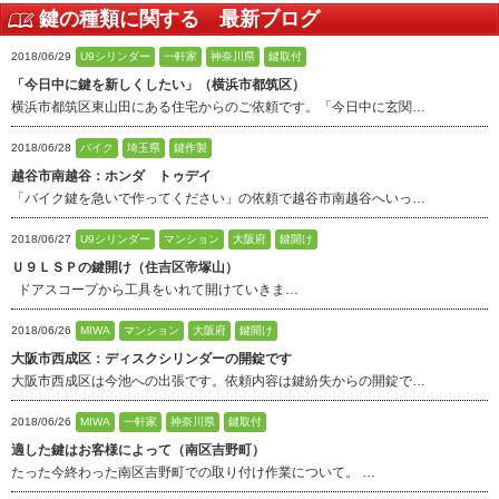
鍵の種類に関する 最新ブログ
2018/06/29
U9シリンダー
一軒家
神奈川県
鍵取付
「今日中に鍵を新しくしたい」（横浜市都筑区）
横浜市都筑区東山田にある住宅からのご依頼です。「今日中に玄関…
2018/06/28
バイク
埼玉県
鍵作製
越谷市南越谷：ホンダ トゥデイ
「バイク鍵を急いで作ってください」の依頼で越谷市南越谷へいっ…
2018/06/27
U9シリンダー
マンション
大阪府
鍵開け
Ｕ９ＬＳＰの鍵開け（住吉区帝塚山）
ドアスコープから工具をいれて開けていきま…
2018/06/26
MIWA
マンション
大阪府
鍵開け
大阪市西成区：ディスクシリンダーの開錠です
大阪市西成区は今池への出張です。依頼内容は鍵紛失からの開錠で…
2018/06/26
MIWA
一軒家
神奈川県
鍵取付
適した鍵はお客様によって（南区吉野町）
たった今終わった南区吉野町での取り付け作業について。 …