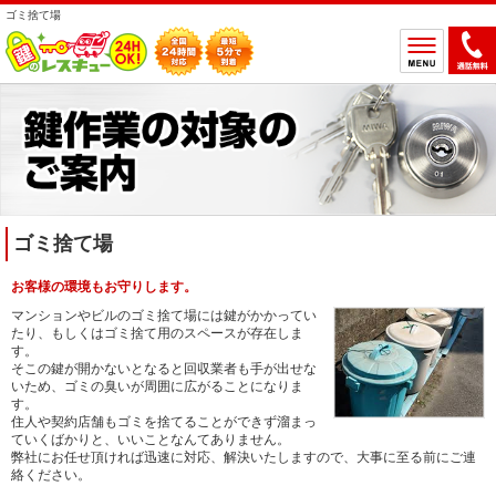
ゴミ捨て場
ホーム
鍵のトラブルから選ぶ
鍵開け
鍵交換
鍵取付
鍵修理
ゴミ捨て場
鍵作製
お客様の環境もお守りします。
鍵の設置場所から選ぶ
マンションやビルのゴミ捨て場には鍵がかかってい
たり、もしくはゴミ捨て用のスペースが存在しま
一軒家
マンション
す。
そこの鍵が開かないとなると回収業者も手が出せな
アパート
車
いため、ゴミの臭いが周囲に広がることになりま
す。
バイク
金庫
住人や契約店舗もゴミを捨てることができず溜まっ
ていくばかりと、いいことなんてありません。
デスク・ロッカー
その他の特殊錠
弊社にお任せ頂ければ迅速に対応、解決いたしますので、大事に至る前にご連
絡ください。
鍵のメーカー・製品から選ぶ