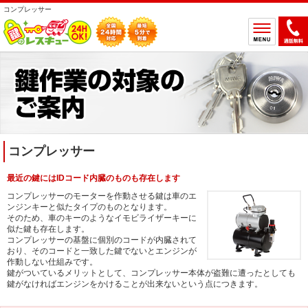
コンプレッサー
ホーム
鍵のトラブルから選ぶ
鍵開け
鍵交換
鍵取付
鍵修理
コンプレッサー
鍵作製
最近の鍵にはIDコード内臓のものも存在します
鍵の設置場所から選ぶ
コンプレッサーのモーターを作動させる鍵は車のエ
ンジンキーと似たタイプのものとなります。
一軒家
マンション
そのため、車のキーのようなイモビライザーキーに
似た鍵も存在します。
アパート
車
コンプレッサーの基盤に個別のコードが内臓されて
おり、そのコードと一致した鍵でないとエンジンが
バイク
金庫
作動しない仕組みです。
鍵がついているメリットとして、コンプレッサー本体が盗難に遭ったとしても
デスク・ロッカー
その他の特殊錠
鍵がなければエンジンをかけることが出来ないという点につきます。
鍵のメーカー・製品から選ぶ