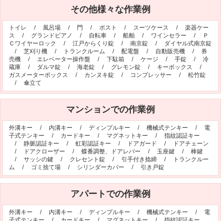
その他様々な作業例
シリンダー錠
玉座錠・引違戸錠
補助錠（ワンドアツーロック）
キーレス錠
トイレ
/
風呂場
/
門
/
ポスト
/
スーツケース
/
楽器ケー
ス
/
グランドピアノ
/
自転車
/
船舶
/
ワインセラー
/
Ｐ
電気錠
窓用防犯錠
Ｃワイヤーロック
/
江戸からくり錠
/
南京錠
/
ダイヤル式南京錠
/
芝刈り機
/
トランクルーム
/
配電盤
/
自動販売機
/
券
お車、バイクのメーカー・車種
売機
/
エレベーター操作盤
/
下駄箱
/
ケージ
/
手錠
/
冷
蔵庫
/
ダルマ錠
/
海老錠
/
グレモン錠
/
キーボックス
/
料金表
ガスメーターボックス
/
カンヌキ錠
/
コンプレッサー
/
松竹錠
/
傘立て
簡易料金表
かんたん料金チェック
全国統一料金表
マンションでの作業例
サービスについて
外溝キー
/
内溝キー
/
ディンプルキー
/
機械式テンキー
/
電
子式テンキー
/
カードキー
/
マグネットキー
/
指紋認証キー
作業の流れ
鍵の製品 人気ランキング
/
静脈認証キー
/
虹彩認証キー
/
ドアガード
/
ドアチェーン
/
ドアクローザー
/
蝶番調整、ドアレバー
/
玉座鍵
/
棒鍵
作業者の紹介
技術力の秘密
/
サッシの鍵
/
クレセント錠
/
引手付き捻締
/
トランクルー
ム
/
ゴミ捨て場
/
シリンダーカバー
/
引き戸錠
特殊開錠技術
設備紹介
作業車紹介
イモビライザーの鍵紛失・製作
アパートでの作業例
工事実績
鍵について 鍵の紹介
外溝キー
/
内溝キー
/
ディンプルキー
/
機械式テンキー
/
電
中山さん 防犯コラム
よくあるご質問
子式テンキー
/
カードキー
/
マグネットキー
/
指紋認証キー