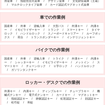
用金庫
/
指紋照合式金庫
/
デザイン金庫
/
文化財収蔵庫（土蔵）
/
マルチロックタイプ金庫
/
カード認証式マグネット式金庫
車での作業例
国産車
/
外車
/
逆輸入車
/
大型バス
/
外溝キー
/
内溝キ
ー
/
イモビライザーキー
/
トランク
/
スマートキー
/
タイヤ
ロック
/
ハンドルロック
/
スノーボードキャリアー
/
ルーフボッ
クス
/
荷台
/
トランスポンダーキー
/
インテリジェントキー
バイクでの作業例
国産車
/
外車
/
逆輸入車
/
トライク
/
外溝キー
/
内溝キ
ー
/
シャッターキー
/
イモビライザーキー
/
メットイン
/
ス
マートキー
/
チェーンロック
/
Ｕ字ロック
/
ハンドルロック
/
ガソリンタンクキー
ロッカー・デスクでの作業例
外溝キー
/
内溝キー
/
ディンプルキー
/
チューブラキー
/
機
械式テンキー
/
電子式テンキー
/
カードキー
/
マグネットキー
/
指紋認証キー
/
静脈認証キー
/
虹彩認証キー
/
顔認証キー
/
松竹錠
/
和錠