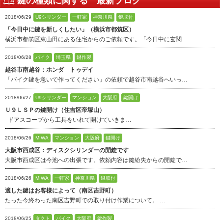
鍵の種類に関する 最新ブログ
2018/06/29
U9シリンダー
一軒家
神奈川県
鍵取付
「今日中に鍵を新しくしたい」（横浜市都筑区）
横浜市都筑区東山田にある住宅からのご依頼です。「今日中に玄関…
2018/06/28
バイク
埼玉県
鍵作製
越谷市南越谷：ホンダ トゥデイ
「バイク鍵を急いで作ってください」の依頼で越谷市南越谷へいっ…
2018/06/27
U9シリンダー
マンション
大阪府
鍵開け
Ｕ９ＬＳＰの鍵開け（住吉区帝塚山）
ドアスコープから工具をいれて開けていきま…
2018/06/26
MIWA
マンション
大阪府
鍵開け
大阪市西成区：ディスクシリンダーの開錠です
大阪市西成区は今池への出張です。依頼内容は鍵紛失からの開錠で…
2018/06/26
MIWA
一軒家
神奈川県
鍵取付
適した鍵はお客様によって（南区吉野町）
たった今終わった南区吉野町での取り付け作業について。 …
2018/06/25
タクト
バイク
大阪府
鍵作製