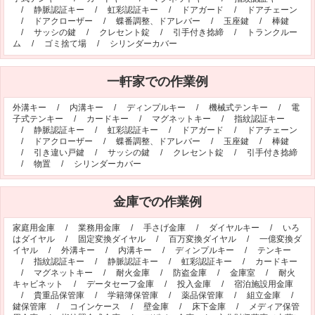
/
静脈認証キー
/
虹彩認証キー
/
ドアガード
/
ドアチェーン
オフィシャルブログ
お得なコース割引
/
ドアクローザー
/
蝶番調整、ドアレバー
/
玉座鍵
/
棒鍵
/
サッシの鍵
/
クレセント錠
/
引手付き捻締
/
トランクルー
会社案内
ム
/
ゴミ捨て場
/
シリンダーカバー
TV出演実績
法人向け提携サービス
一軒家での作業例
セキュリティアドバイザーの紹介
地域貢献活動
公式キャラクター紹介
お知らせ
外溝キー
/
内溝キー
/
ディンプルキー
/
機械式テンキー
/
電
子式テンキー
/
カードキー
/
マグネットキー
/
指紋認証キー
お問合せフォーム
鍵のレスキューにご意見
/
静脈認証キー
/
虹彩認証キー
/
ドアガード
/
ドアチェーン
/
ドアクローザー
/
蝶番調整、ドアレバー
/
玉座鍵
/
棒鍵
登録商標
プライバシーポリシー
/
引き違い戸鍵
/
サッシの鍵
/
クレセント錠
/
引手付き捻締
/
物置
/
シリンダーカバー
特定商取引法上の表記
サイトマップ
鍵のレスキュー 合鍵ショップ
金庫での作業例
家庭用金庫
/
業務用金庫
/
手さげ金庫
/
ダイヤルキー
/
いろ
はダイヤル
/
固定変換ダイヤル
/
百万変換ダイヤル
/
一億変換ダ
イヤル
/
外溝キー
/
内溝キー
/
ディンプルキー
/
テンキー
/
指紋認証キー
/
静脈認証キー
/
虹彩認証キー
/
カードキー
/
マグネットキー
/
耐火金庫
/
防盗金庫
/
金庫室
/
耐火
キャビネット
/
データセーフ金庫
/
投入金庫
/
宿泊施設用金庫
/
貴重品保管庫
/
学籍簿保管庫
/
薬品保管庫
/
組立金庫
/
鍵保管庫
/
コインケース
/
壁金庫
/
床下金庫
/
メディア保管