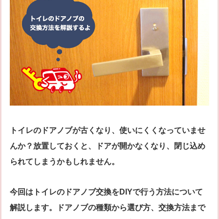
シリンダー錠
玉座錠・引違戸錠
補助錠（ワンドアツーロック）
キーレス錠
電気錠
窓用防犯錠
お車、バイクのメーカー・車種
料金表
簡易料金表
かんたん料金チェック
全国統一料金表
サービスについて
トイレのドアノブが古くなり、使いにくくなっていませ
作業の流れ
鍵の製品 人気ランキング
んか？放置しておくと、ドアが開かなくなり、閉じ込め
作業者の紹介
技術力の秘密
られてしまうかもしれません。
特殊開錠技術
設備紹介
作業車紹介
イモビライザーの鍵紛失・製作
今回はトイレのドアノブ交換をDIYで行う方法について
工事実績
鍵について 鍵の紹介
解説します。ドアノブの種類から選び方、交換方法まで
中山さん 防犯コラム
よくあるご質問