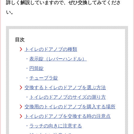
詳しく解説していますので、ぜひ交換してみてくださ
オフィシャルブログ
お得なコース割引
い。
会社案内
TV出演実績
法人向け提携サービス
セキュリティアドバイザーの紹介
地域貢献活動
目次
公式キャラクター紹介
お知らせ
トイレのドアノブの種類
お問合せフォーム
鍵のレスキューにご意見
・
表示錠（レバーハンドル）
登録商標
プライバシーポリシー
・
円筒錠
特定商取引法上の表記
サイトマップ
・
チューブラ錠
鍵のレスキュー 合鍵ショップ
交換するトイレのドアノブを選ぶ方法
・
トイレのドアノブのサイズの測り方
交換用のトイレのドアノブを購入する場所
トイレのドアノブを交換する時の注意点
・
ラッチの向きに注意する