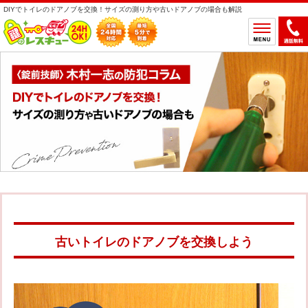
DIYでトイレのドアノブを交換！サイズの測り方や古いドアノブの場合も解説
ホーム
鍵のトラブルから選ぶ
鍵開け
鍵交換
鍵取付
鍵修理
鍵作製
鍵の設置場所から選ぶ
一軒家
マンション
アパート
車
古いトイレのドアノブを交換しよう
バイク
金庫
デスク・ロッカー
その他の特殊錠
鍵のメーカー・製品から選ぶ