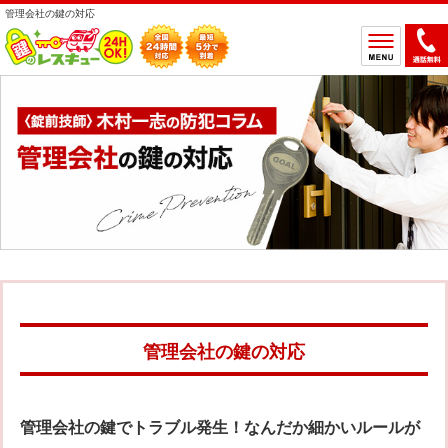
管理会社の鍵の対応
ホーム
鍵のトラブルから選ぶ
鍵開け
鍵交換
鍵取付
鍵修理
鍵作製
鍵の設置場所から選ぶ
一軒家
マンション
アパート
車
管理会社の鍵の対応
バイク
金庫
デスク・ロッカー
その他の特殊錠
管理会社の鍵でトラブル発生！なんだか細かいルールが
鍵のメーカー・製品から選ぶ