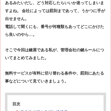
あるみたいだし、どう対応したらいいか迷ってしまいま
シリンダー錠
玉座錠・引違戸錠
すよね。 会社によっては罰則まであって、うかつに手が
補助錠（ワンドアツーロック）
キーレス錠
出せません。
電気錠
窓用防犯錠
電話して聞くにも、番号が何種類もあってどこにかけた
お車、バイクのメーカー・車種
ら良いのやら…。
料金表
簡易料金表
かんたん料金チェック
そこで今回は鍵屋である私が、管理会社の鍵ルールにつ
全国統一料金表
いてまとめてみました。
サービスについて
作業の流れ
鍵の製品 人気ランキング
無料サービスが有料に切り替わる条件や、罰則にあたる
作業者の紹介
技術力の秘密
事などについて見ていきましょう。
特殊開錠技術
設備紹介
作業車紹介
イモビライザーの鍵紛失・製作
工事実績
鍵について 鍵の紹介
目次
中山さん 防犯コラム
よくあるご質問