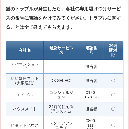
鍵のトラブルが発生したら、各社の専用駆けつけサービ
スの番号に電話をかけてみてください。トラブルに関す
ることは全て教えてもらえます。
24時
緊急サービス
電話番
会社名
間対
名
号
応
アパマンショッ
-
担当者
-
プ
いい部屋ネット
DK SELECT
担当者
〇
（大東建託）
コンシェルジ
0120-
エイブル
〇
ュ24
01-8126
24時間住宅管
ハウスメイト
担当者
〇
理システム
0800-
スターツアメ
ピタットハウス
111-
〇
ニティ