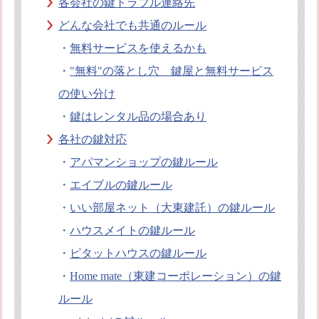
各会社の鍵トラブル連絡先
オフィシャルブログ
お得なコース割引
どんな会社でも共通のルール
会社案内
・
無料サービスを使えるかも
TV出演実績
法人向け提携サービス
・
"無料"の落とし穴 鍵屋と無料サービス
セキュリティアドバイザーの紹介
地域貢献活動
の使い分け
公式キャラクター紹介
お知らせ
・
鍵はレンタル品の場合あり
お問合せフォーム
鍵のレスキューにご意見
各社の鍵対応
登録商標
プライバシーポリシー
・
アパマンショップの鍵ルール
特定商取引法上の表記
サイトマップ
・
エイブルの鍵ルール
鍵のレスキュー 合鍵ショップ
・
いい部屋ネット（大東建託）の鍵ルール
・
ハウスメイトの鍵ルール
・
ピタットハウスの鍵ルール
・
Home mate（東建コーポレーション）の鍵
ルール