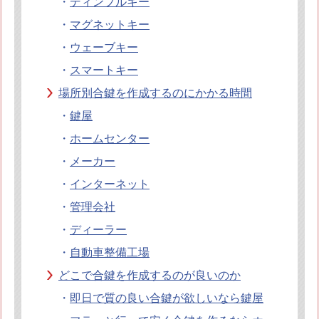
・
ディンプルキー
・
マグネットキー
・
ウェーブキー
・
スマートキー
場所別合鍵を作成するのにかかる時間
・
鍵屋
・
ホームセンター
・
メーカー
・
インターネット
・
管理会社
・
ディーラー
・
自動車整備工場
どこで合鍵を作成するのが良いのか
・
即日で質の良い合鍵が欲しいなら鍵屋