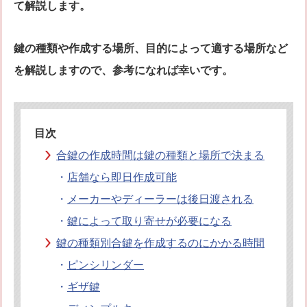
て解説します。
オフィシャルブログ
お得なコース割引
会社案内
鍵の種類や作成する場所、目的によって適する場所など
TV出演実績
法人向け提携サービス
を解説しますので、参考になれば幸いです。
セキュリティアドバイザーの紹介
地域貢献活動
公式キャラクター紹介
お知らせ
お問合せフォーム
鍵のレスキューにご意見
目次
登録商標
プライバシーポリシー
合鍵の作成時間は鍵の種類と場所で決まる
特定商取引法上の表記
サイトマップ
・
店舗なら即日作成可能
鍵のレスキュー 合鍵ショップ
・
メーカーやディーラーは後日渡される
・
鍵によって取り寄せが必要になる
鍵の種類別合鍵を作成するのにかかる時間
・
ピンシリンダー
・
ギザ鍵