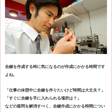
シリンダー錠
玉座錠・引違戸錠
補助錠（ワンドアツーロック）
キーレス錠
電気錠
窓用防犯錠
お車、バイクのメーカー・車種
料金表
簡易料金表
かんたん料金チェック
全国統一料金表
サービスについて
合鍵を作成する時に気になるのが作成にかかる時間です
作業の流れ
鍵の製品 人気ランキング
よね。
作業者の紹介
技術力の秘密
特殊開錠技術
設備紹介
「仕事の休憩中に合鍵を作りたいけど時間は大丈夫？」
作業車紹介
イモビライザーの鍵紛失・製作
「すぐに合鍵を手に入れられる場所は？」
工事実績
鍵について 鍵の紹介
などの疑問を解消すべく、合鍵作成にかかる時間につい
中山さん 防犯コラム
よくあるご質問