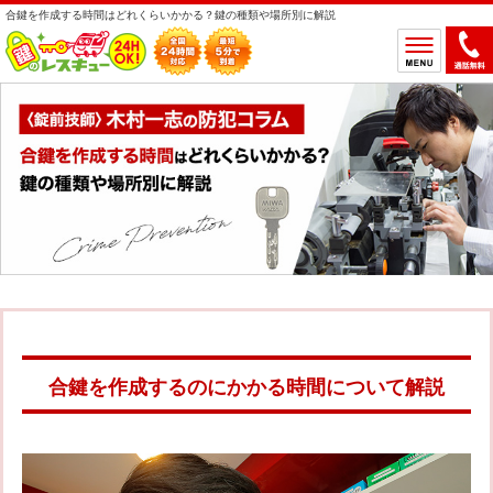
合鍵を作成する時間はどれくらいかかる？鍵の種類や場所別に解説
ホーム
鍵のトラブルから選ぶ
鍵開け
鍵交換
鍵取付
鍵修理
鍵作製
鍵の設置場所から選ぶ
一軒家
マンション
アパート
車
合鍵を作成するのにかかる時間について解説
バイク
金庫
デスク・ロッカー
その他の特殊錠
鍵のメーカー・製品から選ぶ