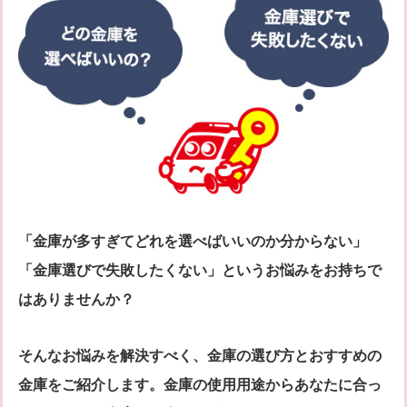
シリンダー錠
玉座錠・引違戸錠
補助錠（ワンドアツーロック）
キーレス錠
電気錠
窓用防犯錠
お車、バイクのメーカー・車種
料金表
簡易料金表
かんたん料金チェック
全国統一料金表
サービスについて
「金庫が多すぎてどれを選べばいいのか分からない」
作業の流れ
鍵の製品 人気ランキング
「金庫選びで失敗したくない」というお悩みをお持ちで
作業者の紹介
技術力の秘密
はありませんか？
特殊開錠技術
設備紹介
作業車紹介
イモビライザーの鍵紛失・製作
そんなお悩みを解決すべく、金庫の選び方とおすすめの
工事実績
鍵について 鍵の紹介
金庫をご紹介します。金庫の使用用途からあなたに合っ
中山さん 防犯コラム
よくあるご質問