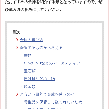
たおすすめの金庫を紹介する形となっていますので、ぜ
オフィシャルブログ
お得なコース割引
ひ購入時の参考にしてください。
会社案内
TV出演実績
法人向け提携サービス
セキュリティアドバイザーの紹介
地域貢献活動
目次
公式キャラクター紹介
お知らせ
金庫の選び方
お問合せフォーム
鍵のレスキューにご意見
保管するものから考える
登録商標
プライバシーポリシー
・
書類
特定商取引法上の表記
サイトマップ
・
CDやUSBなどのデータメディア
鍵のレスキュー 合鍵ショップ
・
宝石類
・
掛け軸などの古物
・
現金類
どういう目的で金庫を使うのか
・
貴重品を保管して盗まれないため