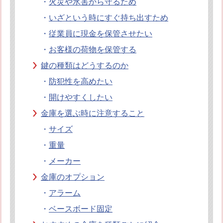
・
火災や水害から守るため
・
いざという時にすぐ持ち出すため
・
従業員に現金を保管させたい
・
お客様の荷物を保管する
鍵の種類はどうするのか
・
防犯性を高めたい
・
開けやすくしたい
金庫を選ぶ時に注意すること
・
サイズ
・
重量
・
メーカー
金庫のオプション
・
アラーム
・
ベースボード固定