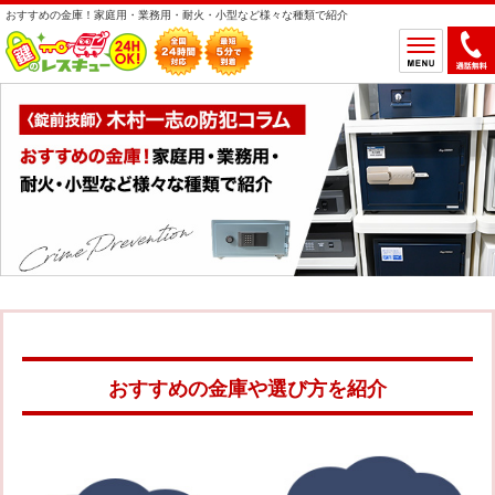
おすすめの金庫！家庭用・業務用・耐火・小型など様々な種類で紹介
ホーム
鍵のトラブルから選ぶ
鍵開け
鍵交換
鍵取付
鍵修理
鍵作製
鍵の設置場所から選ぶ
一軒家
マンション
アパート
車
おすすめの金庫や選び方を紹介
バイク
金庫
デスク・ロッカー
その他の特殊錠
鍵のメーカー・製品から選ぶ