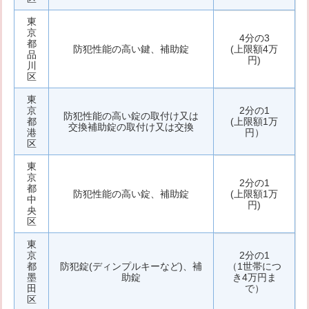
東
京
4分の3
都
防犯性能の高い鍵、補助錠
(上限額4万
品
円)
川
区
東
京
2分の1
防犯性能の高い錠の取付け又は
都
(上限額1万
交換補助錠の取付け又は交換
港
円）
区
東
京
2分の1
都
防犯性能の高い錠、補助錠
(上限額1万
中
円)
央
区
東
京
2分の1
都
防犯錠(ディンプルキーなど)、補
（1世帯につ
墨
助錠
き4万円ま
田
で）
区