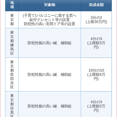
地
対象物
助成金額
域
東
(子育て)バルコニーに面する窓へ
3分の2
京
錠付クレセント等の設置
(上限30万円)
都
防犯性の高い玄関ドア等の設置
東
京
4分の3
都
防犯性能の高い鍵、補助錠
(上限額3万
練
円)
馬
区
東
京
都
10分の10
世
防犯性能の高い鍵、補助錠
(上限額4万
田
円)
谷
区
東
京
4分の3
都
防犯性能の高い鍵、補助錠
(上限額3万
目
円)
黒
区