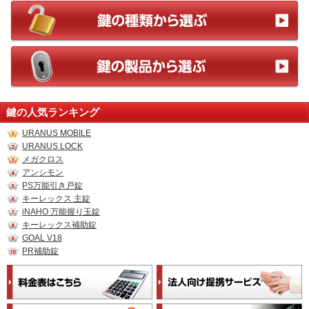
鍵の人気ランキング
URANUS MOBILE
URANUS LOCK
メガクロス
アンシモン
PS万能引き戸錠
キーレックス 主錠
iNAHO 万能握り玉錠
キーレックス補助錠
GOAL V18
PR補助錠