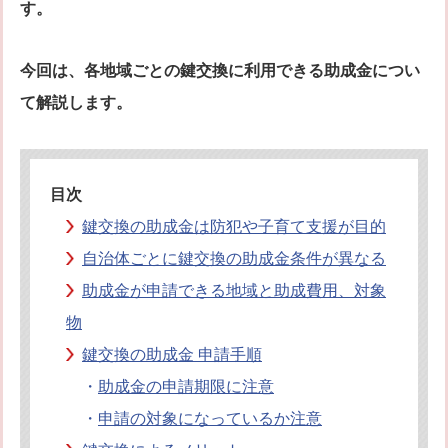
す。
オフィシャルブログ
お得なコース割引
会社案内
今回は、各地域ごとの鍵交換に利用できる助成金につい
TV出演実績
法人向け提携サービス
て解説します。
セキュリティアドバイザーの紹介
地域貢献活動
公式キャラクター紹介
お知らせ
お問合せフォーム
鍵のレスキューにご意見
目次
登録商標
プライバシーポリシー
鍵交換の助成金は防犯や子育て支援が目的
特定商取引法上の表記
サイトマップ
自治体ごとに鍵交換の助成金条件が異なる
鍵のレスキュー 合鍵ショップ
助成金が申請できる地域と助成費用、対象
物
鍵交換の助成金 申請手順
・
助成金の申請期限に注意
・
申請の対象になっているか注意