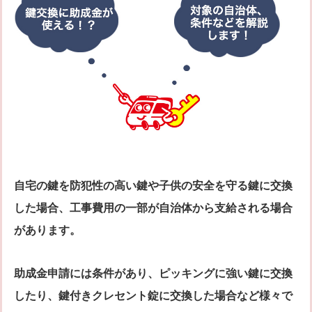
シリンダー錠
玉座錠・引違戸錠
補助錠（ワンドアツーロック）
キーレス錠
電気錠
窓用防犯錠
お車、バイクのメーカー・車種
料金表
簡易料金表
かんたん料金チェック
全国統一料金表
サービスについて
自宅の鍵を防犯性の高い鍵や子供の安全を守る鍵に交換
作業の流れ
鍵の製品 人気ランキング
した場合、工事費用の一部が自治体から支給される場合
作業者の紹介
技術力の秘密
があります。
特殊開錠技術
設備紹介
作業車紹介
イモビライザーの鍵紛失・製作
助成金申請には条件があり、ピッキングに強い鍵に交換
工事実績
鍵について 鍵の紹介
したり、鍵付きクレセント錠に交換した場合など様々で
中山さん 防犯コラム
よくあるご質問