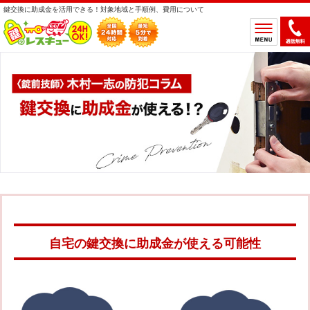
鍵交換に助成金を活用できる！対象地域と手順例、費用について
ホーム
鍵のトラブルから選ぶ
鍵開け
鍵交換
鍵取付
鍵修理
鍵作製
鍵の設置場所から選ぶ
一軒家
マンション
アパート
車
自宅の鍵交換に助成金が使える可能性
バイク
金庫
デスク・ロッカー
その他の特殊錠
鍵のメーカー・製品から選ぶ