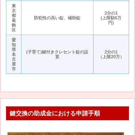
東
京
2分の1
都
防犯性の高い錠、補助錠
(上限額6万
葛
円)
飾
区
愛
知
県
(子育て)鍵付きクレセント錠の設
2分の1
名
置
（上限20万）
古
屋
市
鍵交換の助成金における申請手順