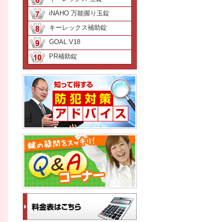
iNAHO 万能握り玉錠
キーレックス補助錠
GOAL V18
PR補助錠