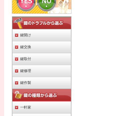
鍵開け
鍵交換
鍵取付
鍵修理
鍵作製
一軒家