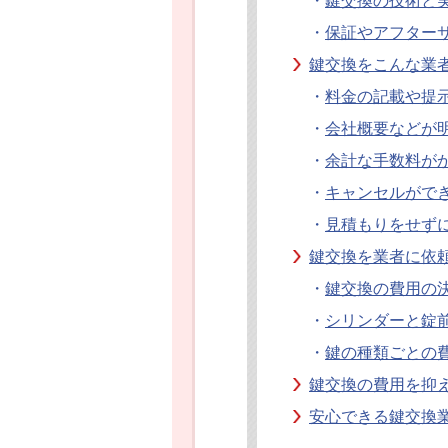
・
鍵交換の技術と
・
保証やアフター
鍵交換をこんな業
・
料金の記載や提
・
会社概要などが
・
余計な手数料が
・
キャンセルがで
・
見積もりをせず
鍵交換を業者に依
・
鍵交換の費用の
・
シリンダーと錠
・
鍵の種類ごとの
鍵交換の費用を抑
安心できる鍵交換