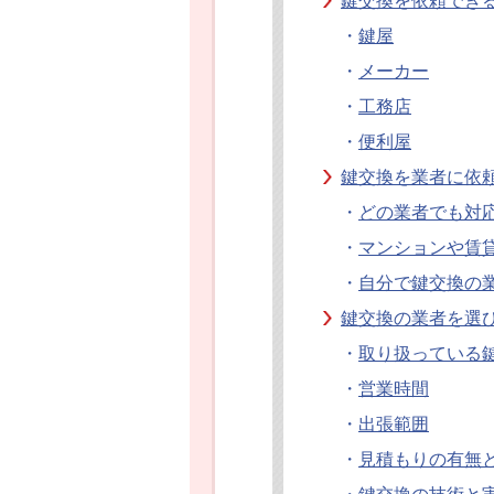
鍵交換を依頼でき
・
鍵屋
・
メーカー
・
工務店
・
便利屋
鍵交換を業者に依
・
どの業者でも対
・
マンションや賃
・
自分で鍵交換の
鍵交換の業者を選
・
取り扱っている
・
営業時間
・
出張範囲
・
見積もりの有無