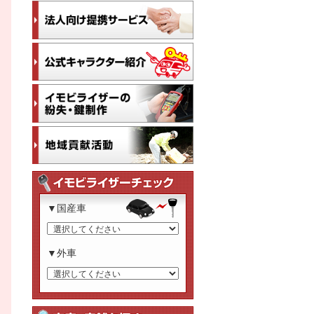
▼国産車
▼外車