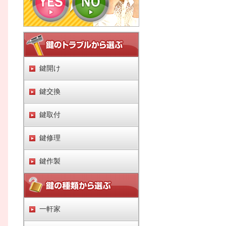
鍵開け
鍵交換
鍵取付
鍵修理
鍵作製
一軒家