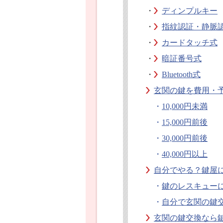
・
ディンプルキー
・
指紋認証・静脈
・
カードタッチ式
・
暗証番号式
・
Bluetooth式
玄関の鍵を費用・
・
10,000円未満
・
15,000円前後
・
30,000円前後
・
40,000円以上
自分でやる？鍵屋
・
鍵のレスキュー
・
自分で玄関の鍵
玄関の鍵交換なら