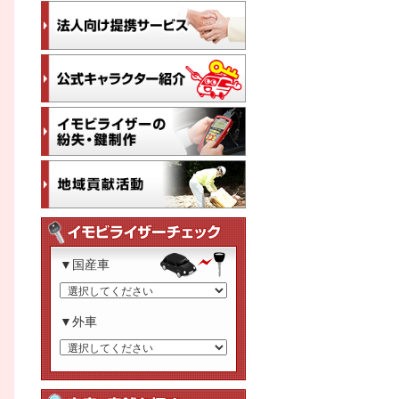
▼国産車
▼外車