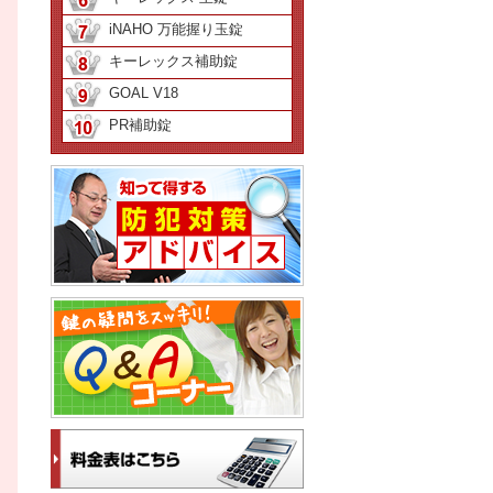
iNAHO 万能握り玉錠
キーレックス補助錠
GOAL V18
PR補助錠