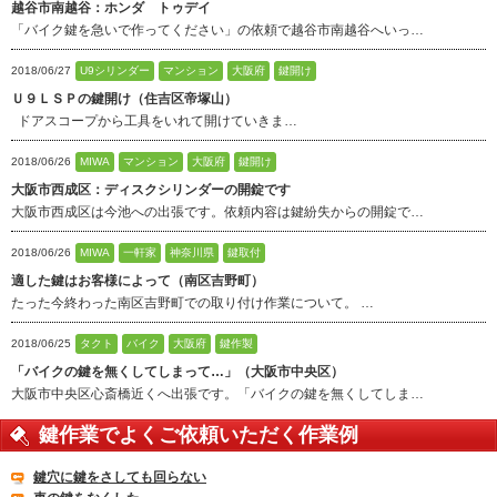
越谷市南越谷：ホンダ トゥデイ
「バイク鍵を急いで作ってください」の依頼で越谷市南越谷へいっ…
2018/06/27
U9シリンダー
マンション
大阪府
鍵開け
Ｕ９ＬＳＰの鍵開け（住吉区帝塚山）
ドアスコープから工具をいれて開けていきま…
2018/06/26
MIWA
マンション
大阪府
鍵開け
大阪市西成区：ディスクシリンダーの開錠です
大阪市西成区は今池への出張です。依頼内容は鍵紛失からの開錠で…
2018/06/26
MIWA
一軒家
神奈川県
鍵取付
適した鍵はお客様によって（南区吉野町）
たった今終わった南区吉野町での取り付け作業について。 …
2018/06/25
タクト
バイク
大阪府
鍵作製
「バイクの鍵を無くしてしまって…」（大阪市中央区）
大阪市中央区心斎橋近くへ出張です。「バイクの鍵を無くしてしま…
鍵作業でよくご依頼いただく作業例
鍵穴に鍵をさしても回らない