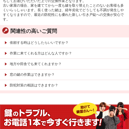
ちしてお選びいただいた上での交換作業となります。
古い家屋の場合、家を建ててから一度も鍵を取り替えたことのないお客様も多
シリンダー錠
玉座錠・引違戸錠
くいらっしゃいます。長く使った鍵は、経年劣化でどうしても不調が発生しや
すくなりますので、最近の防犯性にも優れた新しい引き戸錠への交換が安心で
補助錠（ワンドアツーロック）
キーレス錠
す。
電気錠
窓用防犯錠
関連性の高いご質問
お車、バイクのメーカー・車種
依頼する時はどうしたらいいですか？
料金表
簡易料金表
かんたん料金チェック
作業に来てくれる方はどんな人ですか？
全国統一料金表
地方や田舎でも来てくれますか？
サービスについて
窓の鍵の作業はできますか？
作業の流れ
鍵の製品 人気ランキング
防犯対策の相談はできますか？
作業者の紹介
技術力の秘密
特殊開錠技術
設備紹介
作業車紹介
イモビライザーの鍵紛失・製作
工事実績
鍵について 鍵の紹介
中山さん 防犯コラム
よくあるご質問