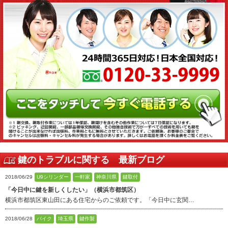
オフィシャルブログ
お得なコース割引
会社案内
TV出演実績
法人向け提携サービス
セキュリティアドバイザーの紹介
地域貢献活動
公式キャラクター紹介
お知らせ
お問合せフォーム
鍵のレスキューにご意見
登録商標
プライバシーポリシー
特定商取引法上の表記
サイトマップ
鍵のレスキュー 合鍵ショップ
鍵のトラブルに関する 最新ブログ
2018/06/29
U9シリンダー
一軒家
神奈川県
鍵取付
「今日中に鍵を新しくしたい」（横浜市都筑区）
横浜市都筑区東山田にある住宅からのご依頼です。「今日中に玄関…
2018/06/28
バイク
埼玉県
鍵作製