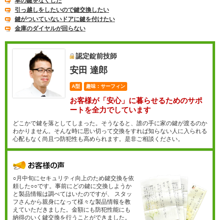
車の鍵をなくした
引っ越しをしたいので鍵交換したい
鍵がついていないドアに鍵を付けたい
金庫のダイヤルが回らない
認定錠前技師
安田 達郎
A型
趣味：サーフィン
お客様が「安心」に暮らせるためのサポ
ートを全力でしています
どこかで鍵を落としてしまった。そうなると、誰の手に家の鍵が渡るのか
わかりません。そんな時に思い切って交換をすれば知らない人に入られる
心配もなく尚且つ防犯性も高められます。是非ご相談ください。
○月中旬にセキュリティ向上のため鍵交換を依
頼した○○です。事前にどの鍵に交換しようか
と製品情報は調べてはいたのですが、 スタッ
フさんから親身になって様々な製品情報を教
えていただきました。金額にも防犯性能にも
納得のいく鍵交換を行うことができました。