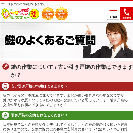
古い引き戸錠の作業はできますか？
ホーム
鍵のトラブルから選ぶ
鍵開け
鍵交換
鍵取付
鍵修理
鍵の作業について / 古い引き戸錠の作業はできます
鍵作製
か？
鍵の設置場所から選ぶ
古い引き戸錠の作業はできますか？
一軒家
マンション
親の代からの日本家屋に住んでいます。玄関が古い引き戸式の扉なのですが、
鍵のかかりが悪くなってきたので鍵を交換したいと思っています。引き戸錠の
アパート
車
交換作業もお願いできるのでしょうか？
バイク
金庫
引き戸錠の交換もお任せください！
デスク・ロッカー
その他の特殊錠
日本家屋では引き戸錠が多く使われてきました。引き戸の鍵の取り扱いも豊富
にありますので、交換の際にはお客様の玄関扉に合いそうな鍵をいくつかお持
鍵のメーカー・製品から選ぶ