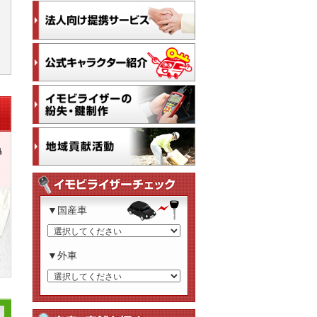
▼国産車
▼外車