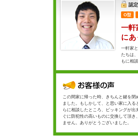
認
O型
一軒
にあ
一軒家と
たちは
もに相
この間家に帰った時、きちんと鍵を閉
ました。もしかして、と思い家に入る
らに相談したところ、ピッキングが出
ぐに防犯性の高いものに交換して頂き
ません。ありがとうございました。