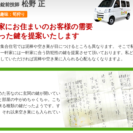
松野 正
定錠前技師
趣味：筍狩り
家にお住まいのお客様の需要
った鍵を提案いたします
集合住宅では泥棒や空き巣が目につけるところも異なります。 そこで
、一軒家には一軒家に合う防犯性の鍵を提案させて頂いております。私
談していただければ泥棒や空き巣に入られる心配もなくなりますよ。
めた筈なのに玄関の鍵が開いてい
と部屋の中がめちゃくちゃ。こち
来る種類の鍵だったようです。す
、それ以来空き巣にも入られてい