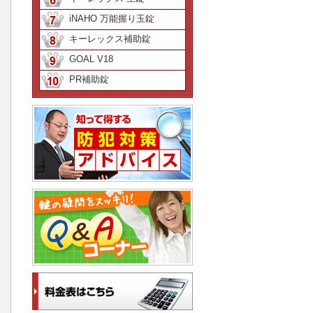
iNAHO 万能握り玉錠
キーレックス補助錠
GOAL V18
PR補助錠