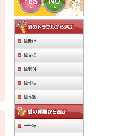
鍵開け
鍵交換
鍵取付
鍵修理
鍵作製
一軒家