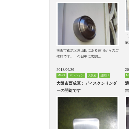
「
依
横浜市都筑区東山田にある住宅からのご
依頼です。「今日中に玄関…
2018/06/26
20
MIWA
マンション
大阪府
鍵開け
M
大阪市西成区：ディスクシリンダ
適
ーの開錠です
吉