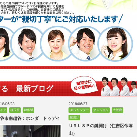
する 最新ブログ
18/06/28
2018/06/27
イク
埼玉県
鍵作製
U9シリンダー
マンション
大阪府
鍵開け
谷市南越谷：ホンダ トゥデイ
Ｕ９ＬＳＰの鍵開け（住吉区帝塚
山）