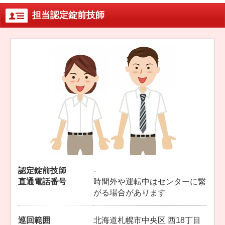
オフィシャルブログ
お得なコース割引
担当認定錠前技師
会社案内
TV出演実績
法人向け提携サービス
セキュリティアドバイザーの紹介
地域貢献活動
公式キャラクター紹介
お知らせ
お問合せフォーム
鍵のレスキューにご意見
登録商標
プライバシーポリシー
特定商取引法上の表記
サイトマップ
鍵のレスキュー 合鍵ショップ
認定錠前技師
-
直通電話番号
時間外や運転中はセンターに繋
がる場合があります
巡回範囲
北海道札幌市中央区 西18丁目