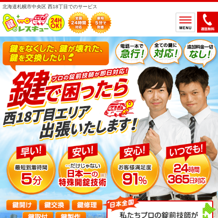
北海道札幌市中央区 西18丁目でのサービス
ホーム
鍵のトラブルから選ぶ
鍵開け
鍵交換
鍵取付
鍵修理
鍵作製
鍵の設置場所から選ぶ
一軒家
マンション
アパート
車
バイク
金庫
デスク・ロッカー
その他の特殊錠
鍵のメーカー・製品から選ぶ