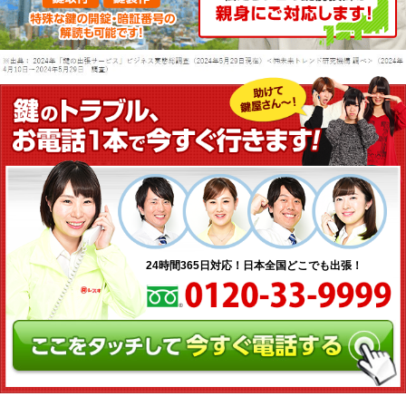
シリンダー錠
玉座錠・引違戸錠
補助錠（ワンドアツーロック）
キーレス錠
電気錠
窓用防犯錠
お車、バイクのメーカー・車種
料金表
簡易料金表
かんたん料金チェック
全国統一料金表
サービスについて
作業の流れ
鍵の製品 人気ランキング
24時間365日対応！日本全国どこでも出張！
作業者の紹介
技術力の秘密
特殊開錠技術
設備紹介
作業車紹介
イモビライザーの鍵紛失・製作
工事実績
鍵について 鍵の紹介
中山さん 防犯コラム
よくあるご質問