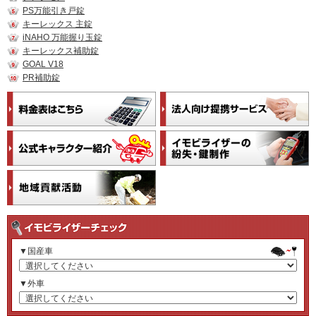
PS万能引き戸錠
キーレックス 主錠
iNAHO 万能握り玉錠
キーレックス補助錠
GOAL V18
PR補助錠
▼国産車
▼外車