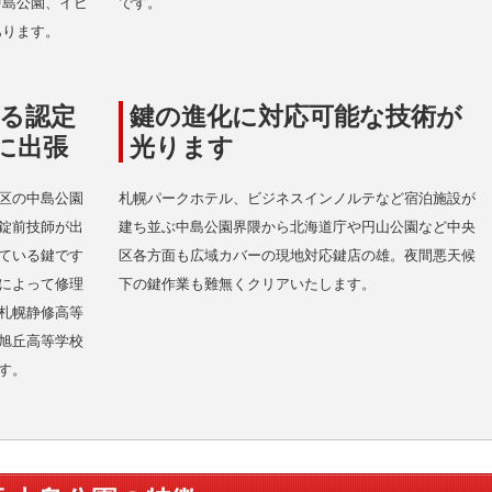
中島公園、イビ
です。
あります。
る認定
鍵の進化に対応可能な技術が
に出張
光ります
区の中島公園
札幌パークホテル、ビジネスインノルテなど宿泊施設が
錠前技師が出
建ち並ぶ中島公園界隈から北海道庁や円山公園など中央
ている鍵です
区各方面も広域カバーの現地対応鍵店の雄。夜間悪天候
によって修理
下の鍵作業も難無くクリアいたします。
札幌静修高等
旭丘高等学校
す。