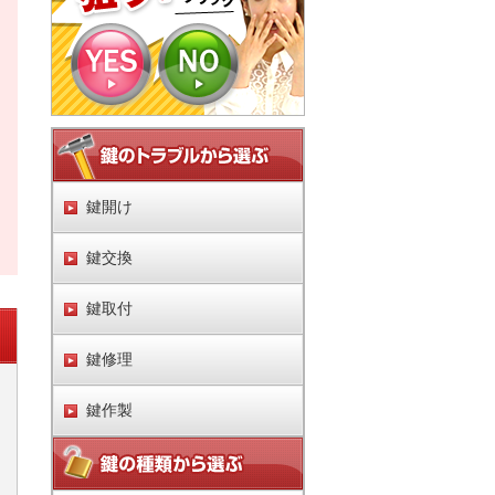
鍵開け
鍵交換
鍵取付
鍵修理
鍵作製