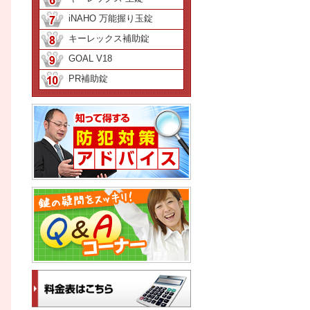
iNAHO 万能握り玉錠
キーレックス補助錠
GOAL V18
PR補助錠