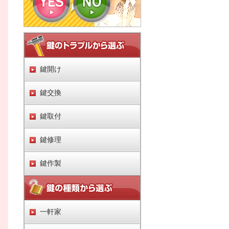
鍵開け
鍵交換
鍵取付
鍵修理
鍵作製
一軒家