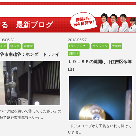
する 最新ブログ
18/06/28
2018/06/27
イク
埼玉県
鍵作製
U9シリンダー
マンション
大阪府
鍵開け
谷市南越谷：ホンダ トゥデイ
Ｕ９ＬＳＰの鍵開け（住吉区帝塚
山）
バイク鍵を急いで作ってください」の
頼で越谷市南越谷へいっ…
ドアスコープから工具をいれて開けて
いきま…