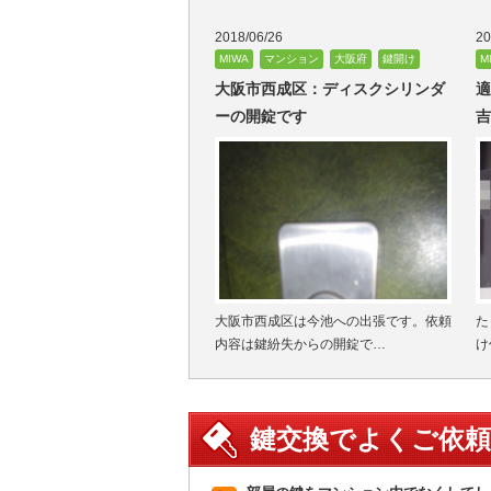
2018/06/26
20
MIWA
マンション
大阪府
鍵開け
M
大阪市西成区：ディスクシリンダ
適
ーの開錠です
吉
大阪市西成区は今池への出張です。依頼
た
内容は鍵紛失からの開錠で…
け
鍵交換でよくご依