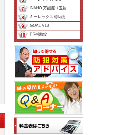
iNAHO 万能握り玉錠
キーレックス補助錠
GOAL V18
PR補助錠