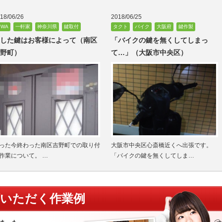
18/06/26
2018/06/25
IWA
一軒家
神奈川県
鍵取付
タクト
バイク
大阪府
鍵作製
した鍵はお客様によって（南区
「バイクの鍵を無くしてしまっ
野町）
て…」（大阪市中央区）
った今終わった南区吉野町での取り付
大阪市中央区心斎橋近くへ出張です。
作業について。 …
「バイクの鍵を無くしてしま…
頼いただく作業例