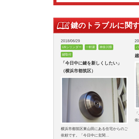
鍵のトラブルに関
2018/06/29
20
U9シリンダー
一軒家
神奈川県
バ
鍵取付
越
「今日中に鍵を新しくしたい」
（横浜市都筑区）
「
依
横浜市都筑区東山田にある住宅からのご
依頼です。「今日中に玄関…