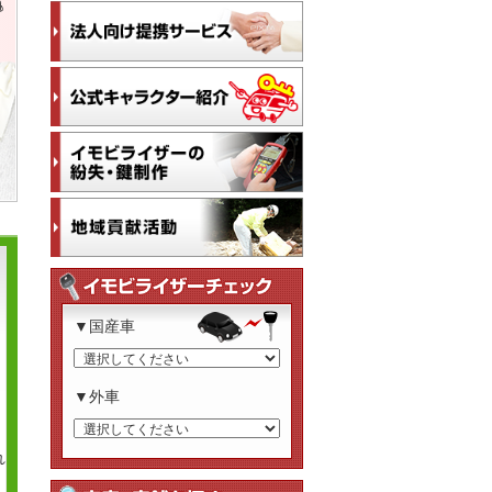
▼国産車
▼外車
は
れ