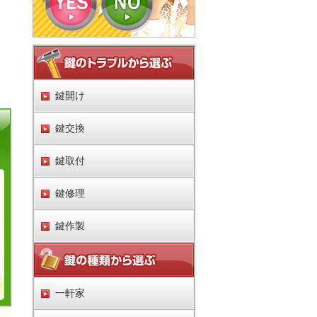
鍵開け
鍵交換
鍵取付
鍵修理
鍵作製
一軒家