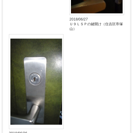
2018/06/27
Ｕ９ＬＳＰの鍵開け（住吉区帝塚
山）