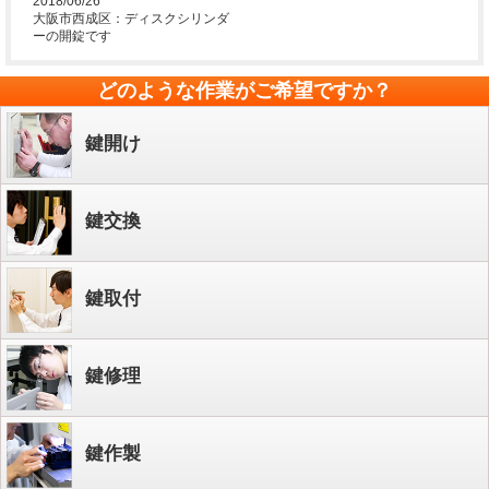
2018/06/26
大阪市西成区：ディスクシリンダ
ーの開錠です
どのような作業がご希望ですか？
鍵開け
鍵交換
鍵取付
鍵修理
鍵作製