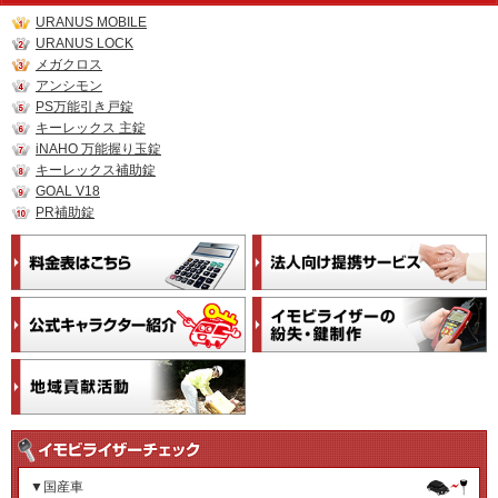
URANUS MOBILE
URANUS LOCK
メガクロス
アンシモン
PS万能引き戸錠
キーレックス 主錠
iNAHO 万能握り玉錠
キーレックス補助錠
GOAL V18
PR補助錠
▼国産車