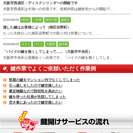
大阪市西成区：ディスクシリンダーの開錠です
大阪市西成区は今池への出張です。依頼内容は鍵紛失からの開錠で…
2018/06/26
MIWA
一軒家
神奈川県
鍵取付
適した鍵はお客様によって（南区吉野町）
たった今終わった南区吉野町での取り付け作業について。 …
2018/06/25
タクト
バイク
大阪府
鍵作製
「バイクの鍵を無くしてしまって…」（大阪市中央区）
大阪市中央区心斎橋近くへ出張です。「バイクの鍵を無くしてしま…
鍵作業でよくご依頼いただく作業例
部屋の鍵をマンション内でなくしてしまった
引っ越しをしたので鍵交換したい
最近物騒なので防犯性を高めたい
鍵を持った社員が失踪してしまった
空き巣にあったので鍵交換したい