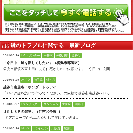
鍵のトラブルに関する 最新ブログ
2018/06/29
U9シリンダー
一軒家
神奈川県
鍵取付
「今日中に鍵を新しくしたい」（横浜市都筑区）
横浜市都筑区東山田にある住宅からのご依頼です。「今日中に玄関…
2018/06/28
バイク
埼玉県
鍵作製
越谷市南越谷：ホンダ トゥデイ
「バイク鍵を急いで作ってください」の依頼で越谷市南越谷へいっ…
2018/06/27
U9シリンダー
マンション
大阪府
鍵開け
Ｕ９ＬＳＰの鍵開け（住吉区帝塚山）
ドアスコープから工具をいれて開けていきま…
2018/06/26
MIWA
マンション
大阪府
鍵開け