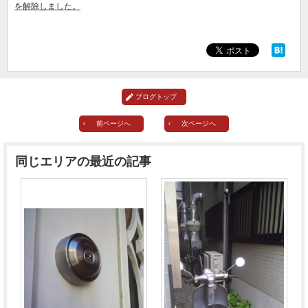
を解除しました。
オフィシャルブログ
お得なコース割引
会社案内
TV出演実績
法人向け提携サービス
セキュリティアドバイザーの紹介
地域貢献活動
ブログトップ
公式キャラクター紹介
お知らせ
前ページへ
次ページへ
お問合せフォーム
鍵のレスキューにご意見
登録商標
プライバシーポリシー
同じエリアの最近の記事
特定商取引法上の表記
サイトマップ
鍵のレスキュー 合鍵ショップ