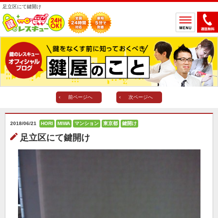
足立区にて鍵開け
ホーム
鍵のトラブルから選ぶ
鍵開け
鍵交換
前ページへ
次ページへ
鍵取付
鍵修理
鍵作製
2018/06/21
HORI
MIWA
マンション
東京都
鍵開け
鍵の設置場所から選ぶ
足立区にて鍵開け
一軒家
マンション
アパート
車
バイク
金庫
デスク・ロッカー
その他の特殊錠
鍵のメーカー・製品から選ぶ