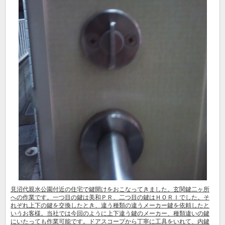
シリンダー錠
玉座錠・引違戸錠
補助錠（ワンドアツーロック）
キーレス錠
電気錠
窓用防犯錠
お車、バイクのメーカー・車種
料金表
簡易料金表
かんたん料金チェック
全国統一料金表
サービスについて
作業の流れ
鍵の製品 人気ランキング
作業者の紹介
技術力の秘密
特殊開錠技術
設備紹介
作業車紹介
イモビライザーの鍵紛失・製作
見沼代親水公園付近の住宅で鍵開けをおこなってきました。玄関鍵二ヶ所
への作業です。一つ目の鍵は美和ＰＲ、二つ目の鍵はＨＯＲＩでした。そ
工事実績
鍵について 鍵の紹介
れぞれ上下の鍵を交換したとき、違う種類の違うメーカー鍵を依頼したと
いうお客様。当社では今回のように上下違う鍵のメーカー、種類違いの鍵
中山さん 防犯コラム
よくあるご質問
にいたっても作業可能です。ドアスコープから丁寧に工具をいれて、内鍵