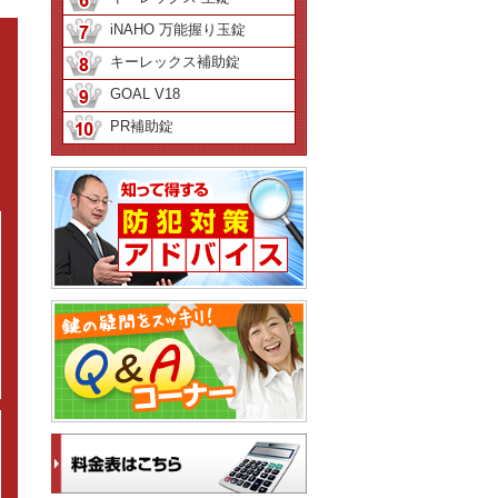
iNAHO 万能握り玉錠
キーレックス補助錠
GOAL V18
PR補助錠