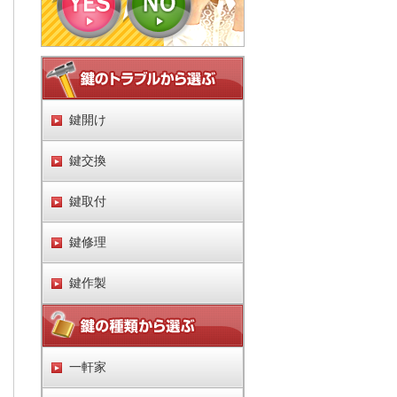
鍵開け
鍵交換
鍵取付
鍵修理
鍵作製
一軒家