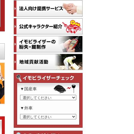
▼国産車
▼外車