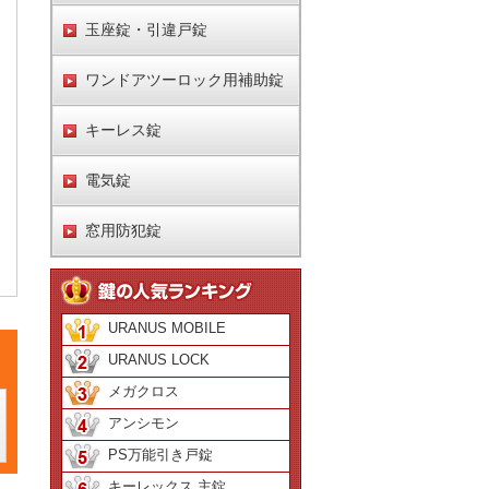
玉座錠・引違戸錠
ワンドアツーロック用補助錠
キーレス錠
電気錠
窓用防犯錠
URANUS MOBILE
URANUS LOCK
メガクロス
アンシモン
PS万能引き戸錠
キーレックス 主錠