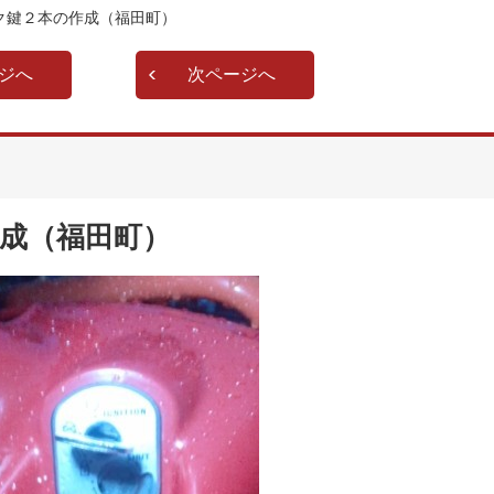
ク鍵２本の作成（福田町）
ジへ
次ページへ
成（福田町）