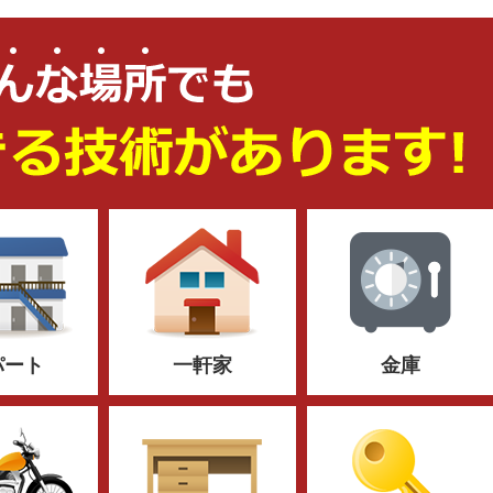
パート
一軒家
金庫