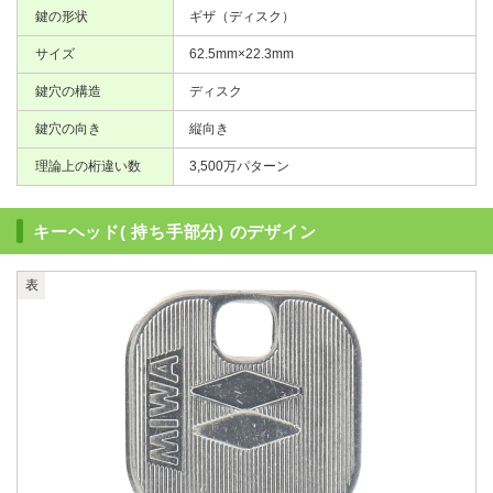
鍵の形状
ギザ（ディスク）
サイズ
62.5mm×22.3mm
鍵穴の構造
ディスク
鍵穴の向き
縦向き
理論上の桁違い数
3,500万パターン
キーヘッド( 持ち手部分) のデザイン