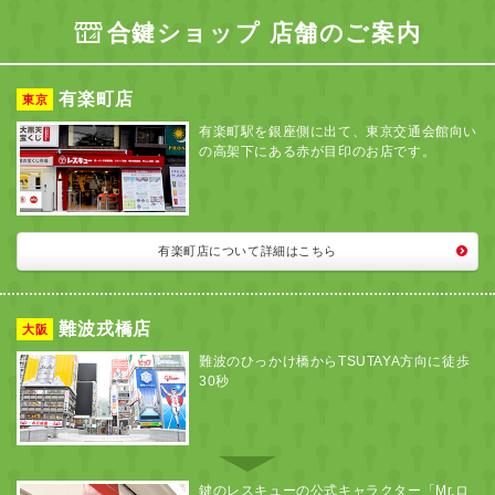
合鍵ショップ 店舗のご案内
有楽町店
東京
有楽町駅を銀座側に出て、東京交通会館向い
の高架下にある赤が目印のお店です。
有楽町店について詳細はこちら
難波戎橋店
大阪
難波のひっかけ橋からTSUTAYA方向に徒歩
30秒
鍵のレスキューの公式キャラクター「Mr.ロ