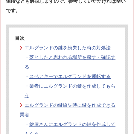
値段なども解説しますので、参考していただければ幸い
オフィシャルブログ
お得なコース割引
です。
会社案内
TV出演実績
法人向け提携サービス
セキュリティアドバイザーの紹介
地域貢献活動
目次
公式キャラクター紹介
お知らせ
エルグランドの鍵を紛失した時の対処法
お問合せフォーム
鍵のレスキューにご意見
・
落としたと思われる場所を探す・確認す
登録商標
プライバシーポリシー
る
特定商取引法上の表記
サイトマップ
・
スペアキーでエルグランドを運転する
鍵のレスキュー 合鍵ショップ
・
業者にエルグランドの鍵を作成してもら
う
エルグランドの鍵紛失時に鍵を作成できる
業者
・
鍵屋さんにエルグランドの鍵を作成して
もらう