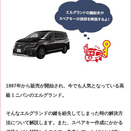
シリンダー錠
玉座錠・引違戸錠
補助錠（ワンドアツーロック）
キーレス錠
電気錠
窓用防犯錠
お車、バイクのメーカー・車種
料金表
簡易料金表
かんたん料金チェック
全国統一料金表
サービスについて
作業の流れ
鍵の製品 人気ランキング
1997年から販売が開始され、今でも人気となっている高
作業者の紹介
技術力の秘密
級ミニバンのエルグランド。
特殊開錠技術
設備紹介
作業車紹介
イモビライザーの鍵紛失・製作
そんなエルグランドの鍵を紛失してしまった時の解決方
工事実績
鍵について 鍵の紹介
法について解説します。また、スペアキー作成にかかる
中山さん 防犯コラム
よくあるご質問