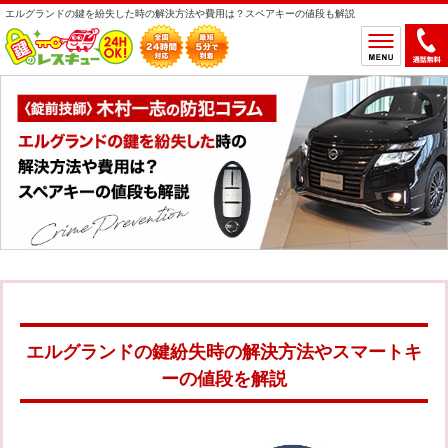
エルグランドの鍵を紛失した時の解決方法や費用は？スペアキーの値段も解説
ホーム
鍵のトラブルから選ぶ
鍵開け
鍵交換
鍵取付
鍵修理
鍵作製
鍵の設置場所から選ぶ
一軒家
マンション
アパート
車
エルグランドの鍵紛失時の解決方法やスマートキ
バイク
金庫
ーの値段を解説
デスク・ロッカー
その他の特殊錠
鍵のメーカー・製品から選ぶ