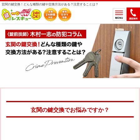
玄関の鍵交換！どんな種類の鍵や交換方法がある？注意することは？
ホーム
鍵のトラブルから選ぶ
鍵開け
鍵交換
鍵取付
鍵修理
鍵作製
鍵の設置場所から選ぶ
一軒家
マンション
アパート
車
玄関の鍵交換でお悩みですか？
バイク
金庫
デスク・ロッカー
その他の特殊錠
鍵のメーカー・製品から選ぶ