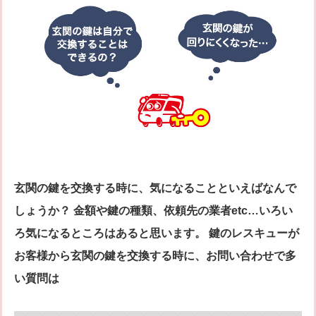
シリンダー錠
玉座錠・引違戸錠
補助錠（ワンドアツーロック）
キーレス錠
電気錠
窓用防犯錠
お車、バイクのメーカー・車種
料金表
簡易料金表
かんたん料金チェック
全国統一料金表
サービスについて
玄関の鍵を交換する時に、気になることといえばなんで
作業の流れ
鍵の製品 人気ランキング
しょうか？ 金額や鍵の種類、依頼先の業者etc…いろい
作業者の紹介
技術力の秘密
ろ気になるところはあると思います。 鍵のレスキューが
特殊開錠技術
設備紹介
お客様から玄関の鍵を交換する時に、お問い合わせで多
作業車紹介
イモビライザーの鍵紛失・製作
い質問は
工事実績
鍵について 鍵の紹介
中山さん 防犯コラム
よくあるご質問