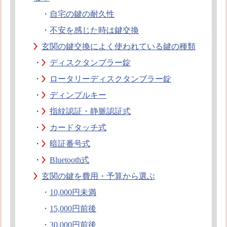
・
自宅の鍵の耐久性
・
不安を感じた時は鍵交換
玄関の鍵交換によく使われている鍵の種類
・
ディスクタンブラー錠
・
ロータリーディスクタンブラー錠
・
ディンプルキー
・
指紋認証・静脈認証式
・
カードタッチ式
・
暗証番号式
・
Bluetooth式
玄関の鍵を費用・予算から選ぶ
・
10,000円未満
・
15,000円前後
・
30,000円前後