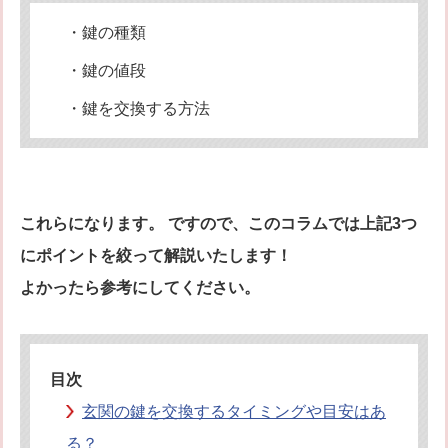
オフィシャルブログ
お得なコース割引
・鍵の種類
会社案内
・鍵の値段
TV出演実績
法人向け提携サービス
・鍵を交換する方法
セキュリティアドバイザーの紹介
地域貢献活動
公式キャラクター紹介
お知らせ
お問合せフォーム
鍵のレスキューにご意見
登録商標
プライバシーポリシー
これらになります。 ですので、このコラムでは上記3つ
特定商取引法上の表記
サイトマップ
にポイントを絞って解説いたします！
鍵のレスキュー 合鍵ショップ
よかったら参考にしてください。
目次
玄関の鍵を交換するタイミングや目安はあ
る？