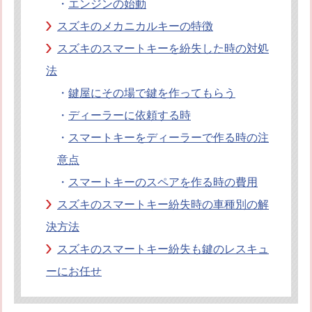
・
エンジンの始動
オフィシャルブログ
お得なコース割引
スズキのメカニカルキーの特徴
会社案内
スズキのスマートキーを紛失した時の対処
TV出演実績
法人向け提携サービス
法
セキュリティアドバイザーの紹介
地域貢献活動
・
鍵屋にその場で鍵を作ってもらう
公式キャラクター紹介
お知らせ
・
ディーラーに依頼する時
お問合せフォーム
鍵のレスキューにご意見
・
スマートキーをディーラーで作る時の注
登録商標
プライバシーポリシー
意点
特定商取引法上の表記
サイトマップ
・
スマートキーのスペアを作る時の費用
鍵のレスキュー 合鍵ショップ
スズキのスマートキー紛失時の車種別の解
決方法
スズキのスマートキー紛失も鍵のレスキュ
ーにお任せ