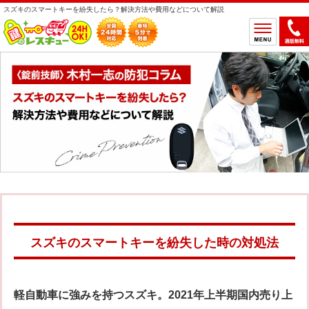
スズキのスマートキーを紛失したら？解決方法や費用などについて解説
ホーム
鍵のトラブルから選ぶ
鍵開け
鍵交換
鍵取付
鍵修理
鍵作製
鍵の設置場所から選ぶ
一軒家
マンション
アパート
車
スズキのスマートキーを紛失した時の対処法
バイク
金庫
デスク・ロッカー
その他の特殊錠
軽自動車に強みを持つスズキ。2021年上半期国内売り上
鍵のメーカー・製品から選ぶ