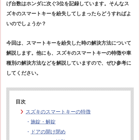
げ台数はホンダに次ぐ3位を記録しています。そんなス
シリンダー錠
玉座錠・引違戸錠
ズキのスマートキーを紛失してしまったらどうすればよ
補助錠（ワンドアツーロック）
キーレス錠
いのでしょうか？
電気錠
窓用防犯錠
お車、バイクのメーカー・車種
今回は、スマートキーを紛失した時の解決方法について
料金表
解説します。他にも、スズキのスマートキーの特徴や車
簡易料金表
かんたん料金チェック
種別の解決方法などを解説していますので、ぜひ参考に
全国統一料金表
してください。
サービスについて
作業の流れ
鍵の製品 人気ランキング
作業者の紹介
技術力の秘密
目次
特殊開錠技術
設備紹介
スズキのスマートキーの特徴
作業車紹介
イモビライザーの鍵紛失・製作
・
施錠・解錠
工事実績
鍵について 鍵の紹介
・
ドアの開け閉め
中山さん 防犯コラム
よくあるご質問